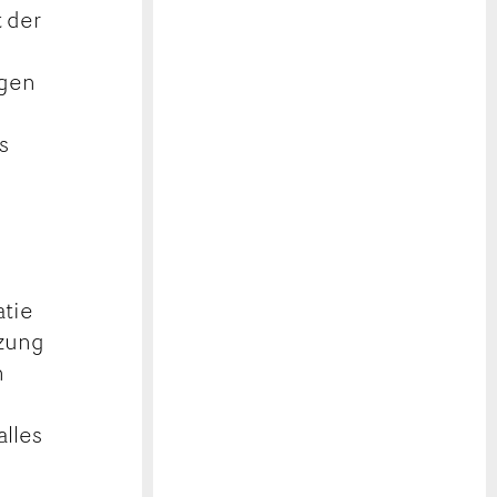
t der
ngen
s
atie
tzung
n
n
alles