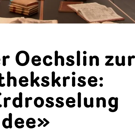
r Oechslin zu
thekskrise:
Erdrosselung
Idee»