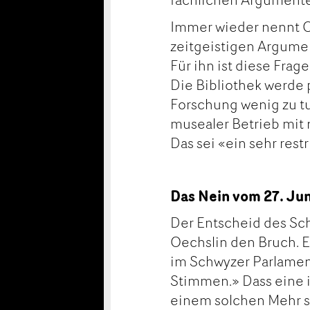
Immer wieder nennt O
zeitgeistigen Argumen
Für ihn ist diese Fra
Die Bibliothek werde p
Forschung wenig zu tu
musealer Betrieb mit m
Das sei «ein sehr rest
Das Nein vom 27. Ju
Der Entscheid des Sch
Oechslin den Bruch. Er
im Schwyzer Parlamen
Stimmen.» Dass eine 
einem solchen Mehr sc