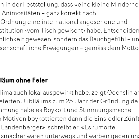
 in der Feststellung, dass «eine kleine Minderhei
 Animositäten – ganz korrekt nach
 Ordnung eine international angesehene und
stitution ‹vom Tisch gewischt› habe. Entscheide
chlichkeit gewesen, sondern das Bauchgefühl – u
wissenschaftliche Erwägungen – gemäss dem Motto
iläum ohne Feier
Klima auch lokal ausgewirkt habe, zeigt Oechslin 
feierten Jubiläums zum 25. Jahr der Gründung de
stimmung habe es Boykott und Stimmungsmache
 Motiven boykottierten dann die Einsiedler Zünf
 Landenberger», schreibt er. «Es rumorte
gsmacher waren unterwegs und warben gegen un