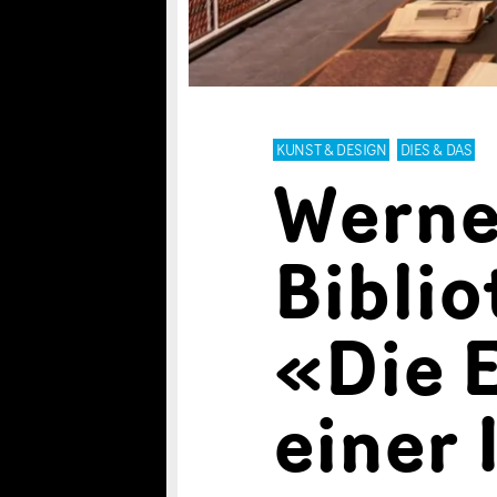
KUNST & DESIGN
DIES & DAS
Werne
Biblio
«Die 
einer 