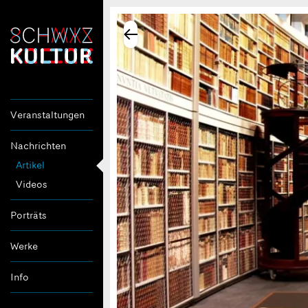
Veranstaltungen
Nachrichten
Artikel
Videos
Porträts
Werke
Info