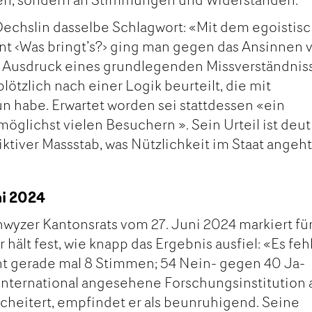
echslin dasselbe Schlagwort: «Mit dem egoistisc
t ‹Was bringt’s?› ging man gegen das Ansinnen v
ge Ausdruck eines grundlegenden Missverständnis
lötzlich nach einer Logik beurteilt, die mit
n habe. Erwartet worden sei stattdessen «ein
öglichst vielen Besuchern ». Sein Urteil ist deut
riktiver Massstab, was Nützlichkeit im Staat angeht
ni 2024
wyzer Kantonsrats vom 27. Juni 2024 markiert fü
 hält fest, wie knapp das Ergebnis ausfiel: «Es feh
t gerade mal 8 Stimmen; 54 Nein- gegen 40 Ja-
international angesehene Forschungsinstitution 
heitert, empfindet er als beunruhigend. Seine