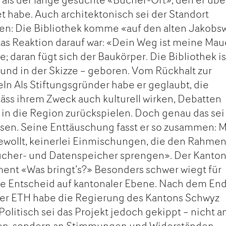
t habe. Auch architektonisch sei der Standort
en: Die Bibliothek komme «auf den alten Jakobs
tas Reaktion darauf war: «Dein Weg ist meine Mau
e; daran fügt sich der Baukörper. Die Bibliothek is
 und in der Skizze – geboren. Vom Rückhalt zur
ln Als Stiftungsgründer habe er geglaubt, die
ss ihrem Zweck auch kulturell wirken, Debatten
in die Region zurückspielen. Doch genau das sei
sen. Seine Enttäuschung fasst er so zusammen: 
ewollt, keinerlei Einmischungen, die den Rahme
Bücher- und Datenspeicher sprengen». Der Kanto
ent «Was bringt’s?» Besonders schwer wiegt für
che Entscheid auf kantonaler Ebene. Nach dem En
der ETH habe die Regierung des Kantons Schwyz
Politisch sei das Projekt jedoch gekippt – nicht a
en, sondern an Stimmungen und Widerständen.