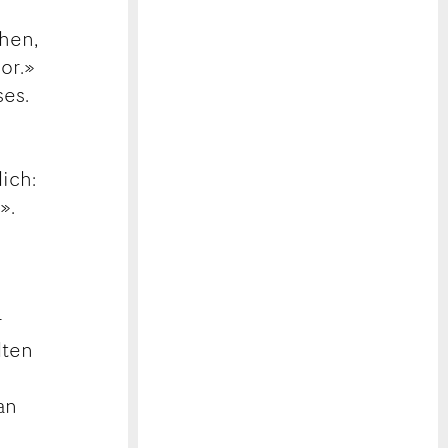
hen,
or.»
ses.
lich:
».
r
lten
an