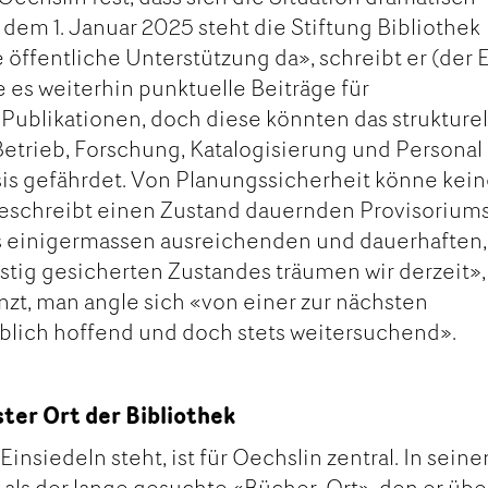
 dem 1. Januar 2025 steht die Stiftung Bibliothek
öffentliche Unterstützung da», schreibt er (der 
e es weiterhin punktuelle Beiträge für
Publikationen, doch diese könnten das strukturel
Betrieb, Forschung, Katalogisierung und Personal
sis gefährdet. Von Planungssicherheit könne kei
beschreibt einen Zustand dauernden Provisoriums
 einigermassen ausreichenden und dauerhaften,
istig gesicherten Zustandes träumen wir derzeit»,
nzt, man angle sich «von einer zur nächsten
eblich hoffend und doch stets weitersuchend».
ster Ort der Bibliothek
Einsiedeln steht, ist für Oechslin zentral. In sein
t als der lange gesuchte «Bücher-Ort», den er übe