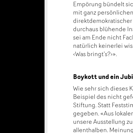
Empörung bündelt sich
mit ganz persönlichen
direktdemokratischer
durchaus blühende In
sei am Ende nicht Fa
natürlich keinerlei 
‹Was bringt’s?›».
Boykott und ein Jub
Wie sehr sich dieses 
Beispiel des nicht ge
Stiftung. Statt Fest
gegeben. «Aus lokalen
unsere Ausstellung zu
allenthalben. Meinun