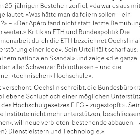
 25-jährigen Bestehen zerfiel, «da war es aus mi
e lautet: «Was hätte man da feiern sollen – ein
?» – «Der Apéro fand nicht statt; letzte Bemühu
 weiter.» Kritik an ETH und Bundespolitik Die
enarbeit durch die ETH bezeichnet Oechslin al
rstörung einer Idee». Sein Urteil fällt scharf aus:
einem nationalen Skandal» und zeige «die ganze
ten aller Schweizer Bibliotheken – und die
iner ‹technischen› Hochschule».
t verschont. Oechslin schreibt, die Bundesbürokr
rbliebene Schlupfloch einer möglichen Unterstü
15 des Hochschulgesetzes FIFG – zugestopft ». Sei
che Institute nicht mehr unterstützen, beschliesse
n›, will neue verbieten, bestehende abbauen – 
n) Dienstleistern und Technologie.»