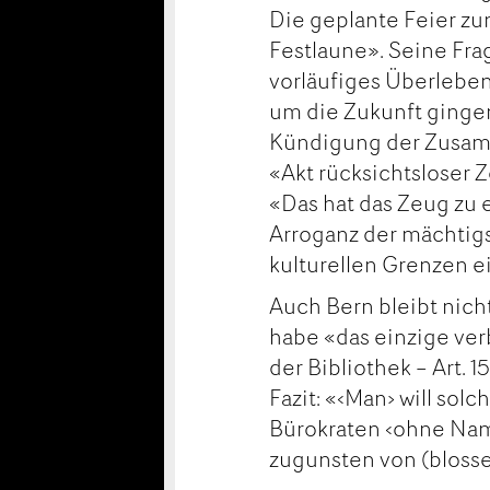
Die geplante Feier zum
Festlaune». Seine Frag
vorläufiges Überleben
um die Zukunft gingen
Kündigung der Zusamm
«Akt rücksichtsloser Ze
«Das hat das Zeug zu 
Arroganz der mächtigs
kulturellen Grenzen e
Auch Bern bleibt nich
habe «das einzige ve
der Bibliothek – Art. 
Fazit: «‹Man› will sol
Bürokraten ‹ohne Name
zugunsten von (blosse