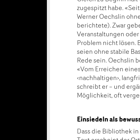
zugespitzt habe. «Seit
Werner Oechslin ohne 
berichtete). Zwar geb
Veranstaltungen oder 
Problem nicht lösen. 
seien ohne stabile Ba
Rede sein. Oechslin 
«Vom Erreichen eines
‹nachhaltigen›, langfr
schreibt er – und ergä
Möglichkeit, oft verg
Einsiedeln als bewus
Dass die Bibliothek in 
Text erscheint der Or