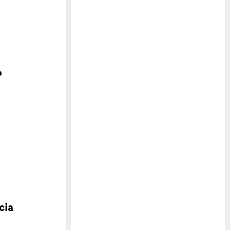
r
cia