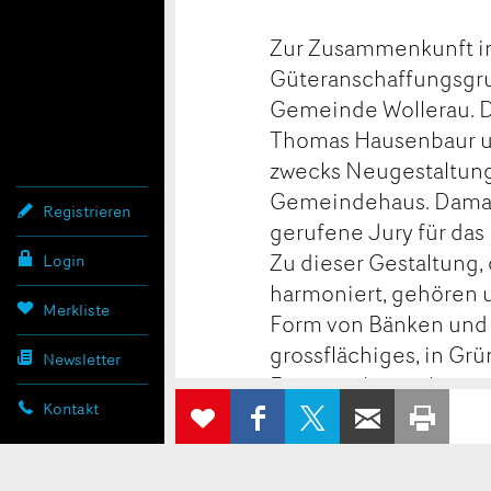
Zur Zusammenkunft im
Güteranschaffungsgru
Gemeinde Wollerau. D
Thomas Hausenbaur un
zwecks Neugestaltung
Gemeindehaus. Damals
Registrieren
gerufene Jury für das
Zu dieser Gestaltung,
Login
harmoniert, gehören 
Merkliste
Form von Bänken und 
grossflächiges, in Gr
Newsletter
Eingangsbereich.
AUF
AUF X
PER E-
ZUR
Kontakt
FACEBOOK
TEILEN
WEITEREMP
AUS
MERKLISTE
Zwei Bilder von Luci
TEILEN
HINZUFÜGEN