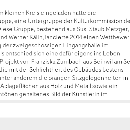
 kleinen Kreis eingeladen hatte die
ppe, eine Untergruppe der Kulturkommission de
iese Gruppe, bestehend aus Susi Staub Metzger,
d Werner Kälin, lancierte 2014 einen Wettbewer
 der zweigeschossigen Eingangshalle im
 entschied sich eine dafür eigens ins Leben
 Projekt von Franziska Zumbach aus Beinwil am Se
 die mit der Schlichtheit des Gebäudes bestens
unter anderem die orangen Sitzgelegenheiten in
Ablageflächen aus Holz und Metall sowie ein
üntönen gehaltenes Bild der Künstlerin im
MAIL
SEITE
FEHLEN
DRUCKEN
a Coray