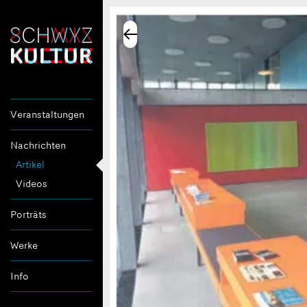
Veranstaltungen
Nachrichten
Artikel
Videos
Porträts
Werke
Info