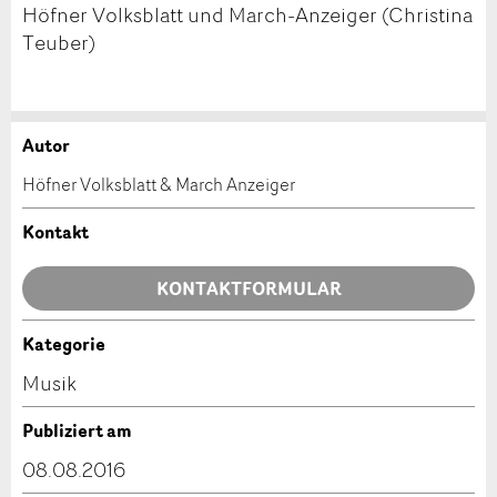
Höfner Volksblatt und March-Anzeiger (Christina
Teuber)
Autor
Anzeige beanstanden
Anzeige weiterempfehlen
Höfner Volksblatt & March Anzeiger
Ihr Feedback wird sehr geschätzt!
Empfehlen Sie diese Anzeige an Freunde weiter.
Kontakt
Allgemeines Feedback
KONTAKTFORMULAR
Anzeige nicht mehr gültig
Anzeige unvollständig
Kategorie
Kontakt
Musik
Verfassen Sie eine Nachricht für die Kontaktpersonen
Publiziert am
dieser Anzeige.
08.08.2016