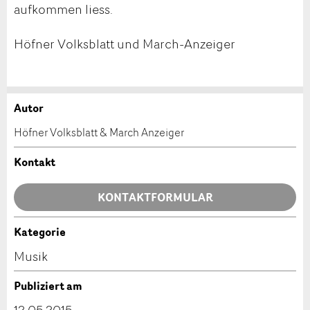
aufkommen liess.
Höfner Volksblatt und March-Anzeiger
Autor
Anzeige beanstanden
Anzeige weiterempfehlen
Höfner Volksblatt & March Anzeiger
Ihr Feedback wird sehr geschätzt!
Empfehlen Sie diese Anzeige an Freunde weiter.
Kontakt
Allgemeines Feedback
KONTAKTFORMULAR
Anzeige nicht mehr gültig
Anzeige unvollständig
Kategorie
Kontakt
Musik
Verfassen Sie eine Nachricht für die Kontaktpersonen
Publiziert am
dieser Anzeige.