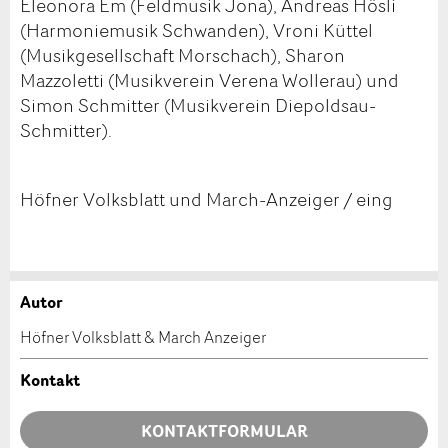
Eleonora Em (Feldmusik Jona), Andreas Hösli
(Harmoniemusik Schwanden), Vroni Küttel
(Musikgesellschaft Morschach), Sharon
Mazzoletti (Musikverein Verena Wollerau) und
Simon Schmitter (Musikverein Diepoldsau-
Schmitter).
Höfner Volksblatt und March-Anzeiger / eing
Autor
Anzeige beanstanden
Anzeige weiterempfehlen
Höfner Volksblatt & March Anzeiger
Ihr Feedback wird sehr geschätzt!
Empfehlen Sie diese Anzeige an Freunde weiter.
Kontakt
Allgemeines Feedback
KONTAKTFORMULAR