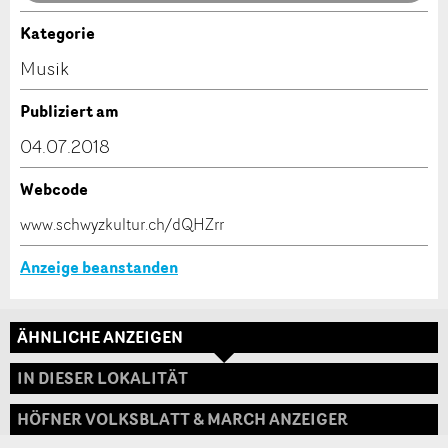
Anzeige nicht mehr gültig
Anzeige unvollständig
Kategorie
Kontakt
Musik
Verfassen Sie eine Nachricht für die Kontaktpersonen
Publiziert am
dieser Anzeige.
04.07.2018
Webcode
* Eingabe erforderlich
www.schwyzkultur.ch/dQHZrr
ANZEIGE WEITEREMPFEHLEN
Anzeige beanstanden
Nachricht
Schliessen
ÄHNLICHE ANZEIGEN
Adresse
IN DIESER LOKALITÄT
HÖFNER VOLKSBLATT & MARCH ANZEIGER
* Eingabe erforderlich