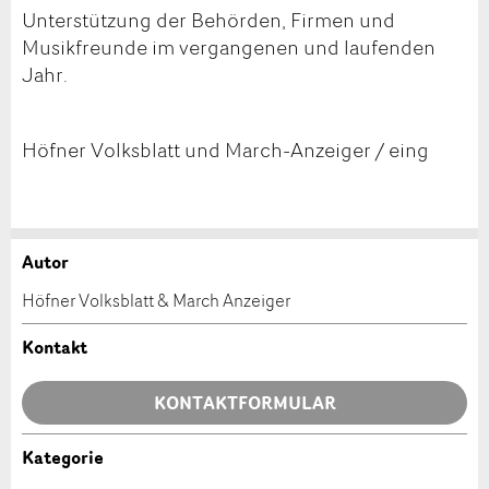
Unterstützung der Behörden, Firmen und
Musikfreunde im vergangenen und laufenden
Jahr.
Höfner Volksblatt und March-Anzeiger / eing
Autor
Anzeige beanstanden
Anzeige weiterempfehlen
Höfner Volksblatt & March Anzeiger
Ihr Feedback wird sehr geschätzt!
Empfehlen Sie diese Anzeige an Freunde weiter.
Kontakt
Allgemeines Feedback
KONTAKTFORMULAR
Anzeige nicht mehr gültig
Anzeige unvollständig
Kategorie
Kontakt