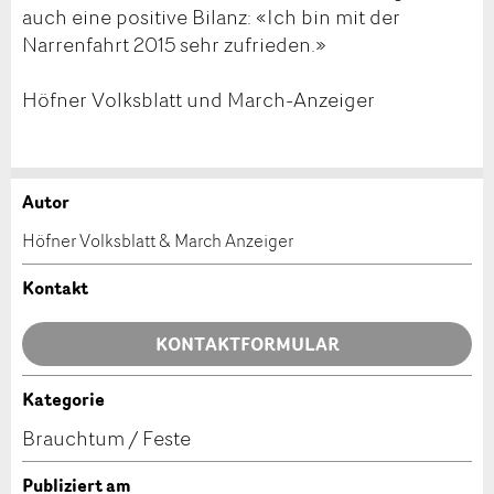
auch eine positive Bilanz: «Ich bin mit der
Narrenfahrt 2015 sehr zufrieden.»
Höfner Volksblatt und March-Anzeiger
Autor
Anzeige beanstanden
Anzeige weiterempfehlen
Höfner Volksblatt & March Anzeiger
Ihr Feedback wird sehr geschätzt!
Empfehlen Sie diese Anzeige an Freunde weiter.
Kontakt
Allgemeines Feedback
KONTAKTFORMULAR
Anzeige nicht mehr gültig
Anzeige unvollständig
Kategorie
Kontakt
Brauchtum / Feste
Verfassen Sie eine Nachricht für die Kontaktpersonen
Publiziert am