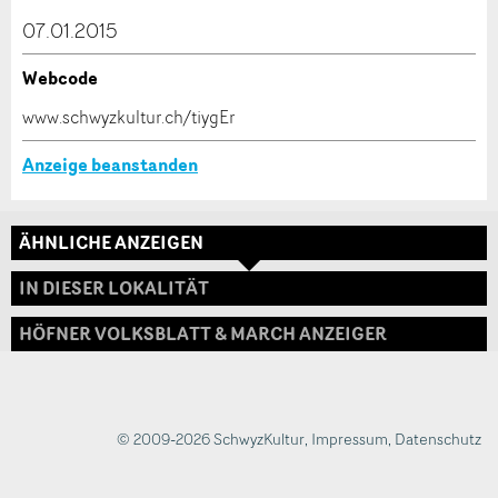
dieser Anzeige.
07.01.2015
Webcode
* Eingabe erforderlich
www.schwyzkultur.ch/tiygEr
ANZEIGE WEITEREMPFEHLEN
Anzeige beanstanden
Nachricht
Schliessen
ÄHNLICHE ANZEIGEN
Adresse
IN DIESER LOKALITÄT
HÖFNER VOLKSBLATT & MARCH ANZEIGER
* Eingabe erforderlich
Zur Qualitätssicherung wird eine Kopie der E-Mail
an guidle übermittelt.
© 2009-2026 SchwyzKultur
,
Impressum
,
Datenschutz
NACHRICHT SENDEN