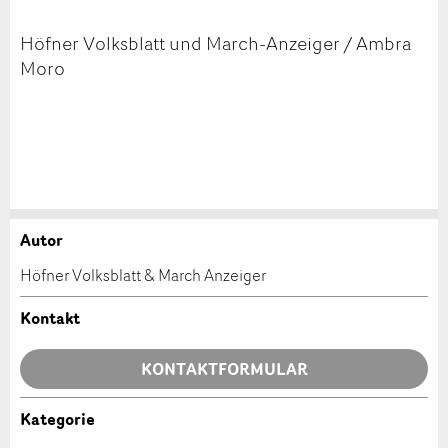
Höfner Volksblatt und March-Anzeiger / Ambra
Moro
Autor
Anzeige beanstanden
Anzeige weiterempfehlen
Höfner Volksblatt & March Anzeiger
Ihr Feedback wird sehr geschätzt!
Empfehlen Sie diese Anzeige an Freunde weiter.
Kontakt
Allgemeines Feedback
KONTAKTFORMULAR
Anzeige nicht mehr gültig
Anzeige unvollständig
Kategorie
Kontakt