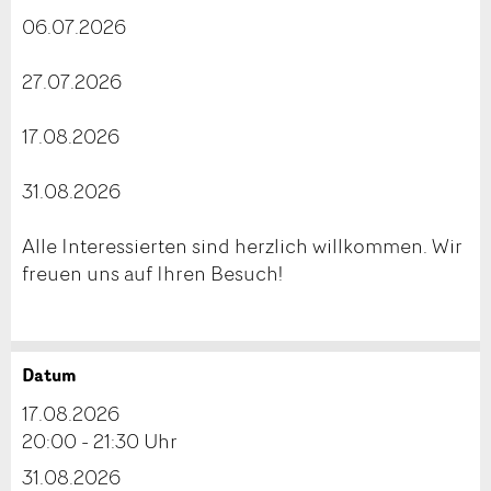
06.07.2026
27.07.2026
17.08.2026
31.08.2026
Alle Interessierten sind herzlich willkommen. Wir
freuen uns auf Ihren Besuch!
Datum
Anzeige beanstanden
Anzeige weiterempfehlen
17.08.2026
Reservation
20:00 - 21:30 Uhr
Ihr Feedback wird sehr geschätzt!
Empfehlen Sie diese Anzeige an Freunde weiter.
31.08.2026