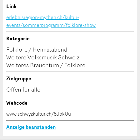
* Eingabe erforderlich
Link
Kontakt
E-Mail *:
Zur Qualitätssicherung wird eine Kopie der E-Mail
erlebnisregion-mythen.ch/kultur-
an guidle übermittelt.
events/sommerprogramm/folklore-show
Verfassen Sie eine Nachricht für die Kontaktpersonen
dieser Anzeige.
NACHRICHT SENDEN
Telefon *:
Kategorie
Folklore / Heimatabend
Schliessen
Weitere Volksmusik Schweiz
Nachricht:
Weiteres Brauchtum / Folklore
Zielgruppe
* Pflichtfeld
Offen für alle
Information: Zur Qualitätssicherung wird eine Kopie der
E-Mail an guidle gesendet.
Webcode
Adresse
This site is protected by reCAPTCHA and the Google
Privacy
www.schwyzkultur.ch/8JbkUu
Policy
and
Terms of Service
apply.
Anzeige beanstanden
SCHLIESSEN