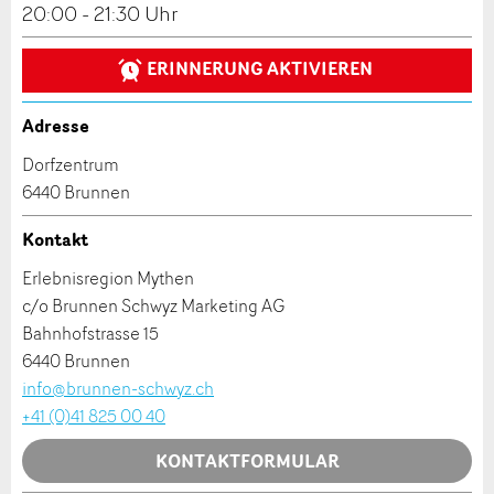
Veranstaltungsdatum *:
20:00 - 21:30 Uhr
Allgemeines Feedback
Anzahl der Teilnehmer *:
Anzeige nicht mehr gültig
ERINNERUNG AKTIVIEREN
Anzeige unvollständig
Adresse
Vorname / Nachname *:
Dorfzentrum
6440 Brunnen
Firma / Organisation:
Kontakt
* Eingabe erforderlich
Erlebnisregion Mythen
Adresszusatz:
c/o Brunnen Schwyz Marketing AG
ANZEIGE WEITEREMPFEHLEN
Bahnhofstrasse 15
6440 Brunnen
Nachricht
Schliessen
Strasse und Nr. *:
info@brunnen-schwyz.ch
+41 (0)41 825 00 40
KONTAKTFORMULAR
PLZ / Ort *: