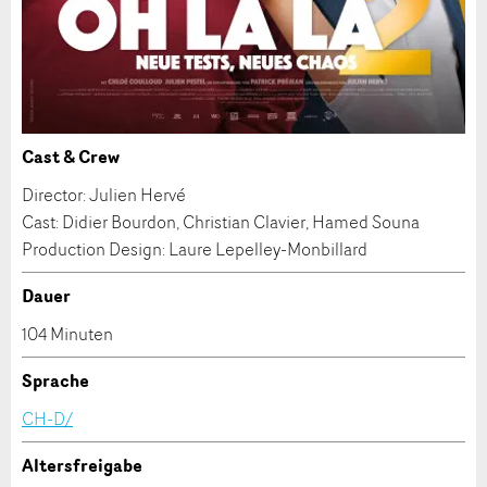
* Eingabe erforderlich
Cast & Crew
Zur Qualitätssicherung wird eine Kopie der E-Mail
Nachricht
Director: Julien Hervé
an guidle übermittelt.
Cast: Didier Bourdon, Christian Clavier, Hamed Souna
NACHRICHT SENDEN
Production Design: Laure Lepelley-Monbillard
Schliessen
Dauer
* Eingabe erforderlich
104 Minuten
Zur Qualitätssicherung wird eine Kopie der E-Mail
Sprache
an guidle übermittelt.
CH-D/
NACHRICHT SENDEN
Altersfreigabe
Schliessen