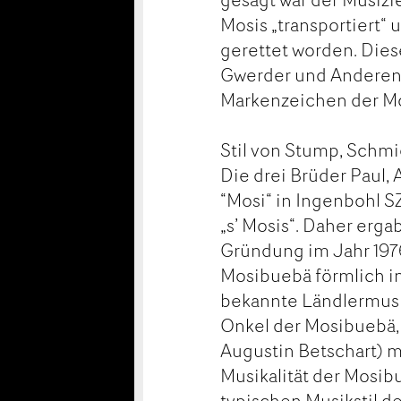
Mosis „transportiert“ 
gerettet worden. Dies
Gwerder und Anderen
Markenzeichen der M
Stil von Stump, Schm
Die drei Brüder Paul,
“Mosi“ in Ingenbohl 
„s’ Mosis“. Daher erg
Gründung im Jahr 1976
Mosibuebä förmlich im
bekannte Ländlermusi
Onkel der Mosibuebä, 
Augustin Betschart) m
Musikalität der Mosib
typischen Musikstil d