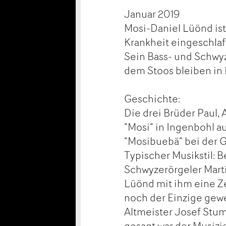
Januar 2019
Mosi-Daniel Lüönd ist
Krankheit eingeschlaf
Sein Bass- und Schwyz
dem Stoos bleiben in 
Geschichte:
Die drei Brüder Paul,
“Mosi“ in Ingenbohl 
“Mosibuebä“ bei der G
Typischer Musikstil: 
Schwyzerörgeler Marti
Lüönd mit ihm eine Ze
noch der Einzige gew
Altmeister Josef Stum
gesagt war der Musizi