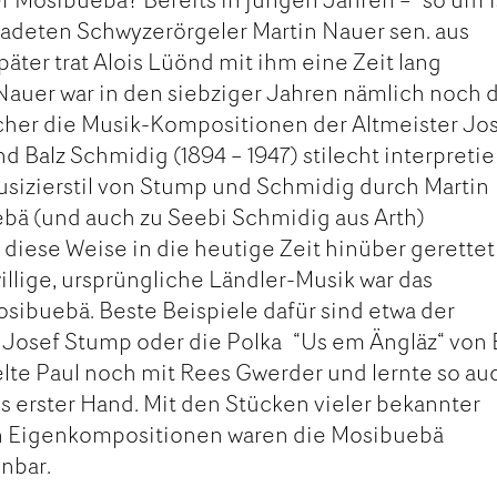
nadeten Schwyzerörgeler Martin Nauer sen. aus
äter trat Alois Lüönd mit ihm eine Zeit lang
n Nauer war in den siebziger Jahren nämlich noch 
cher die Musik-Kompositionen der Altmeister Jo
d Balz Schmidig (1894 – 1947) stilecht interpretie
usizierstil von Stump und Schmidig durch Martin
bä (und auch zu Seebi Schmidig aus Arth)
f diese Weise in die heutige Zeit hinüber gerettet
llige, ursprüngliche Ländler-Musik war das
ibuebä. Beste Beispiele dafür sind etwa der
 Josef Stump oder die Polka “Us em Ängläz“ von 
lte Paul noch mit Rees Gwerder und lernte so au
us erster Hand. Mit den Stücken vieler bekannter
 Eigenkompositionen waren die Mosibuebä
nbar.