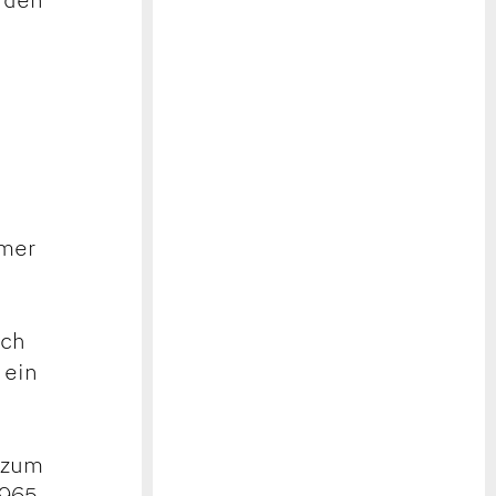
mmer
ich
 ein
s zum
1965