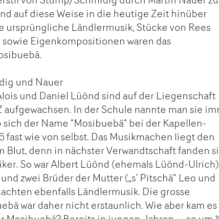
und auf diese Weise in die heutige Zeit hinüber
e ursprüngliche Ländlermusik, Stücke von Rees
 sowie Eigenkompositionen waren das
osibuebä.
idig und Nauer
 Alois und Daniel Lüönd sind auf der Liegenschaft
SZ aufgewachsen. In der Schule nannte man sie i
ab sich der Name “Mosibuebä“ bei der Kapellen-
 fast wie von selbst. Das Musikmachen liegt den
 Blut, denn in nächster Verwandtschaft fanden s
ker. So war Albert Lüönd (ehemals Lüönd-Ulrich)
und zwei Brüder der Mutter („s’ Pitschä“ Leo und
achten ebenfalls Ländlermusik. Die grosse
uebä war daher nicht erstaunlich. Wie aber kam e
er Mosibuebä? Bereits in jungen Jahren – so um 