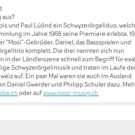
t
g aus?
ois und Paul Lüönd ein Schwyzerörgeliduo, welc
mmlung im Jahre 1968 seine Premiere erlebte. 1
der “Mosi“-Gebrüder, Daniel, das Bassspielen und
gelitrio komplett. Die drei nannten sich nun
in der Ländlerszene schnell zum Begriff für exa
dige Schwyzerörgelimusik und traten im Laufe de
weiz auf. Ein paar Mal waren sie auch im Ausland
en Daniel Gwerder und Philipp Schuler dazu. Meh
ebe.ch
oder auf
www.mosi-musig.ch
MAIL
SEITE
FEHLEN
DRUCKEN
kt
ge
ge