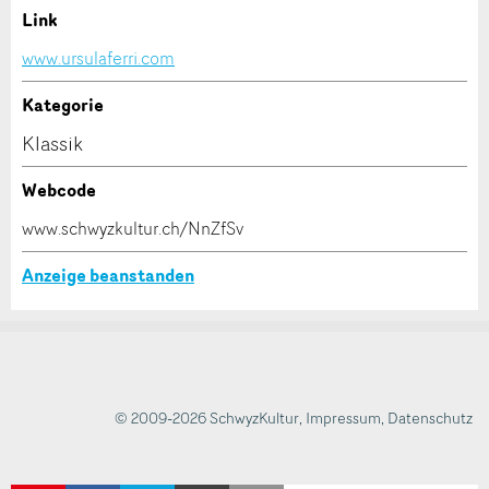
Link
Kontakt
ANZEIGE WEITEREMPFEHLEN
www.ursulaferri.com
Nachricht
Schliessen
Verfassen Sie eine Nachricht für die Kontaktpersonen
Kategorie
dieser Anzeige.
Klassik
Webcode
www.schwyzkultur.ch/NnZfSv
* Eingabe erforderlich
Zur Qualitätssicherung wird eine Kopie der E-Mail
Anzeige beanstanden
an guidle übermittelt.
NACHRICHT SENDEN
Adresse
Schliessen
© 2009-2026 SchwyzKultur
,
Impressum
,
Datenschutz