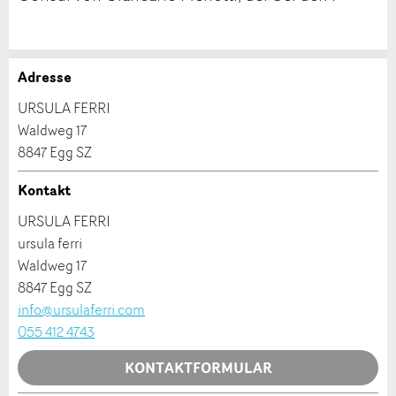
Adresse
Anzeige beanstanden
Anzeige weiterempfehlen
URSULA FERRI
Waldweg 17
Ihr Feedback wird sehr geschätzt!
Empfehlen Sie diese Anzeige an Freunde weiter.
8847 Egg SZ
Kontakt
Allgemeines Feedback
Anzeige nicht mehr gültig
URSULA FERRI
Anzeige unvollständig
ursula ferri
Waldweg 17
8847 Egg SZ
info@ursulaferri.com
055 412 4743
KONTAKTFORMULAR
* Eingabe erforderlich