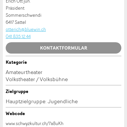
Erich Ott jun.
Anzeige nicht mehr gültig
Präsident
Anzeige unvollständig
Sommerschwendi
6417 Sattel
otterich@bluewin.ch
041 835 12 44
KONTAKTFORMULAR
Kategorie
* Eingabe erforderlich
Kontakt
Amateurtheater
ANZEIGE WEITEREMPFEHLEN
Volkstheater / Volksbühne
Verfassen Sie eine Nachricht für die Kontaktpersonen
Nachricht
Schliessen
dieser Anzeige.
Zielgruppe
Hauptzielgruppe: Jugendliche
Webcode
www.schwyzkultur.ch/7a8uKh
* Eingabe erforderlich