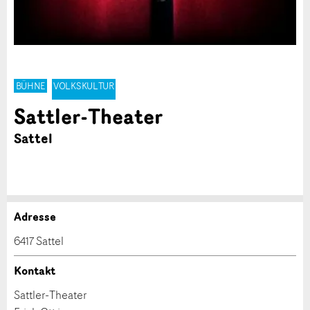
BÜHNE
VOLKSKULTUR
Sattler-Theater
Sattel
Adresse
Anzeige beanstanden
Anzeige weiterempfehlen
6417 Sattel
Ihr Feedback wird sehr geschätzt!
Empfehlen Sie diese Anzeige an Freunde weiter.
Kontakt
Sattler-Theater
Allgemeines Feedback