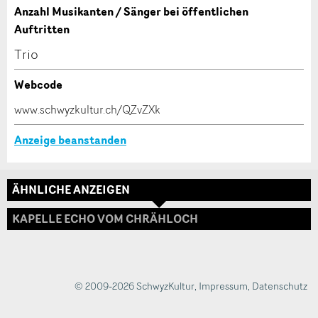
Anzahl Musikanten / Sänger bei öffentlichen
* Eingabe erforderlich
Auftritten
Zur Qualitätssicherung wird eine Kopie der E-Mail
Trio
an guidle übermittelt.
Webcode
NACHRICHT SENDEN
www.schwyzkultur.ch/QZvZXk
Adresse
Schliessen
Anzeige beanstanden
ÄHNLICHE ANZEIGEN
KAPELLE ECHO VOM CHRÄHLOCH
© 2009-2026 SchwyzKultur
,
Impressum
,
Datenschutz