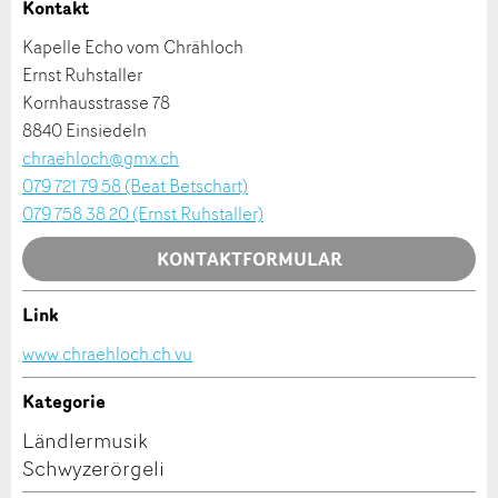
Kontakt
Allgemeines Feedback
Kapelle Echo vom Chrähloch
Anzeige nicht mehr gültig
Ernst Ruhstaller
Anzeige unvollständig
Kornhausstrasse 78
8840 Einsiedeln
chraehloch@gmx.ch
079 721 79 58 (Beat Betschart)
079 758 38 20 (Ernst Ruhstaller)
KONTAKTFORMULAR
* Eingabe erforderlich
Link
Kontakt
ANZEIGE WEITEREMPFEHLEN
www.chraehloch.ch.vu
Nachricht
Schliessen
Verfassen Sie eine Nachricht für die Kontaktpersonen
Kategorie
dieser Anzeige.
Ländlermusik
Schwyzerörgeli