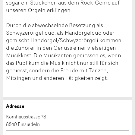
sogar ein Stückchen aus dem Rock-Genre auf
unseren Orgeln erklingen.
Durch die abwechselnde Besetzung als
Schwyzerörgeliduo, als Handorgelduo oder
gemischt Handorgel/Schwyzerörgeli kommen
die Zuhörer in den Genuss einer vielseitigen
Musikkost. Die Musikanten geniessen es, wenn
das Publikum die Musik nicht nur still für sich
geniesst, sondern die Freude mit Tanzen,
Mitsingen und anderen Tätigkeiten zeigt.
Adresse
Anzeige beanstanden
Anzeige weiterempfehlen
Kornhausstrasse 78
8840 Einsiedeln
Ihr Feedback wird sehr geschätzt!
Empfehlen Sie diese Anzeige an Freunde weiter.