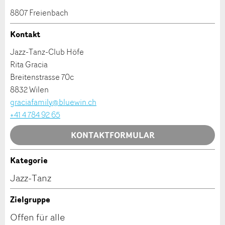
Anzeige beanstanden
Anzeige weiterempfehlen
8807 Freienbach
Ihr Feedback wird sehr geschätzt!
Empfehlen Sie diese Anzeige an Freunde weiter.
Kontakt
Jazz-Tanz-Club Höfe
Allgemeines Feedback
Rita Gracia
Anzeige nicht mehr gültig
Breitenstrasse 70c
Anzeige unvollständig
8832 Wilen
graciafamily@bluewin.ch
+41 4 784 92 65
KONTAKTFORMULAR
Kategorie
Kontakt
* Eingabe erforderlich
Jazz-Tanz
ANZEIGE WEITEREMPFEHLEN
Verfassen Sie eine Nachricht für die Kontaktpersonen
Zielgruppe
dieser Anzeige.
Offen für alle
Nachricht
Schliessen