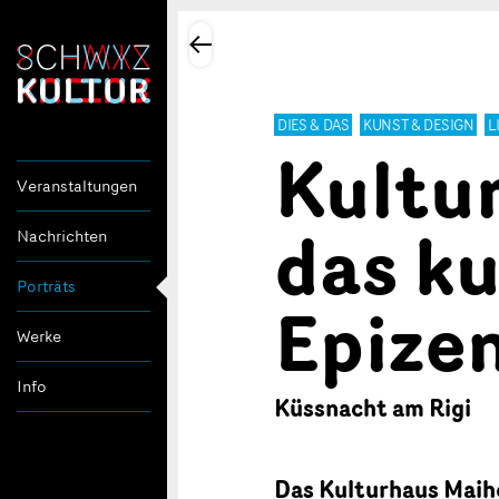
DIES & DAS
KUNST & DESIGN
L
Kultu
Veranstaltungen
das ku
Nachrichten
Porträts
Epize
Werke
Info
Küssnacht am Rigi
Das Kulturhaus Maiho