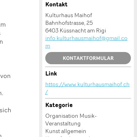
Kontakt
Kulturhaus Maihof
Bahnhofstrasse, 25
am
6403 Küssnacht am Rigi
s
info.kulturhausmaihof@gmail.co
en
m
KONTAKTFORMULAR
Link
 von
https://www.kulturhausmaihof.ch
/
n.
Kategorie
sich
Organisation Musik-
Veranstaltung
Kunst allgemein
n.