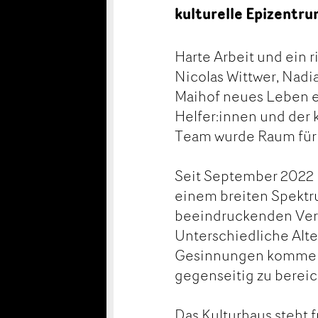
kulturelle Epizentru
Harte Arbeit und ein
Nicolas Wittwer, Nad
Maihof neues Leben ei
Helfer:innen und der
Team wurde Raum für 
Seit September 2022 
einem breiten Spektru
beeindruckenden Vera
Unterschiedliche Alte
Gesinnungen kommen 
gegenseitig zu bereic
Das Kulturhaus steht 