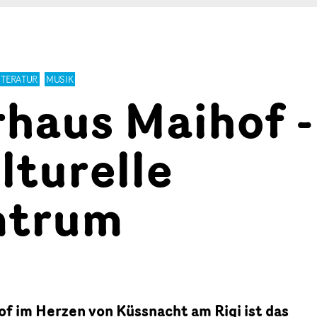
ITERATUR
MUSIK
rhaus Maihof -
lturelle
ntrum
f im Herzen von Küssnacht am Rigi ist das