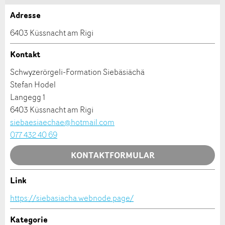
Adresse
Anzeige beanstanden
Anzeige weiterempfehlen
6403 Küssnacht am Rigi
Ihr Feedback wird sehr geschätzt!
Empfehlen Sie diese Anzeige an Freunde weiter.
Kontakt
Schwyzerörgeli-Formation Siebäsiächä
Allgemeines Feedback
Stefan Hodel
Anzeige nicht mehr gültig
Langegg 1
Anzeige unvollständig
6403 Küssnacht am Rigi
siebaesiaechae@hotmail.com
077 432 40 69
KONTAKTFORMULAR
Link
Kontakt
* Eingabe erforderlich
https://siebasiacha.webnode.page/
ANZEIGE WEITEREMPFEHLEN
Verfassen Sie eine Nachricht für die Kontaktpersonen
Kategorie