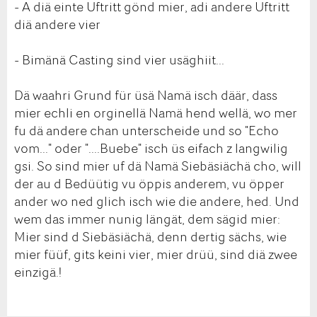
- A diä einte Uftritt gönd mier, adi andere Uftritt
diä andere vier
- Bimänä Casting sind vier usäghiit...
Dä waahri Grund für üsä Namä isch däär, dass
mier echli en orginellä Namä hend wellä, wo mer
fu dä andere chan unterscheide und so "Echo
vom..." oder "....Buebe" isch üs eifach z langwilig
gsi. So sind mier uf dä Namä Siebäsiächä cho, will
der au d Bedüütig vu öppis anderem, vu öpper
ander wo ned glich isch wie die andere, hed. Und
wem das immer nunig längät, dem sägid mier:
Mier sind d Siebäsiächä, denn dertig sächs, wie
mier füüf, gits keini vier, mier drüü, sind diä zwee
einzigä.!