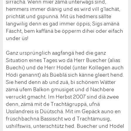
sirrachä. Wenn mier zämä unterwägs sind,
hemmers immer diänig und es wird vill g'lachät,
prichtät und gspunnä. Mit üs hedmers sällte
langwilig denn es gad immer öppis; Sigs amänä
Fäscht, bem kaffänä be öpperm dihei oder eifach
under üs!
Ganz ursprünglich aagfangä hed die ganz
Situation eines Tages wo dä Herr Buecher (alias
Buechi) und de Herr Hodel (unter Kollegen auch
Hödi genannt) als Büeblä sich känne gleert hend.
Sie hend denn ab und zuä, bi schönem Wätter
zämä ufem Balkon gmusiget und d Nachbere
verruckt gmacht. Im Herbst 2007 sind diä zwee
denn, zämä mit de Trachtägruppä, ufnä
Usslandreis is Düütschä. Mit im Gepäck auno en
früschbachnä Bassischt wo d Trachtämusig,
ushilfswiis, unterschtütz hed. Buecher und Hodel