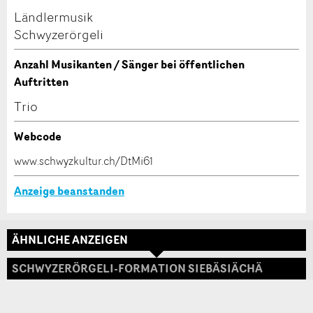
dieser Anzeige.
Ländlermusik
Nachricht
Schliessen
Schwyzerörgeli
Anzahl Musikanten / Sänger bei öffentlichen
Auftritten
Trio
* Eingabe erforderlich
Zur Qualitätssicherung wird eine Kopie der E-Mail
Webcode
an guidle übermittelt.
www.schwyzkultur.ch/DtMi61
Adresse
NACHRICHT SENDEN
Anzeige beanstanden
Schliessen
ÄHNLICHE ANZEIGEN
SCHWYZERÖRGELI-FORMATION SIEBÄSIÄCHÄ