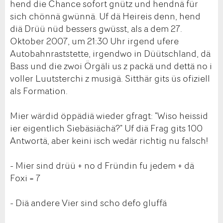
hend die Chance sofort gnütz und hendnä für
sich chönnä gwünnä. Uf dä Heireis denn, hend
diä Drüü nüd bessers gwüsst, als a dem 27.
Oktober 2007, um 21:30 Uhr irgend ufere
Autobahnraststette, irgendwo in Düütschland, dä
Bass und die zwoi Örgäli us z packä und dettä no i
voller Luutsterchi z musigä. Sitthär gits üs ofiziell
als Formation.
Mier wärdid öppädiä wieder gfragt: "Wiso heissid
ier eigentlich Siebäsiächä?" Uf diä Frag gits 100
Antwortä, aber keini isch wedär richtig nu falsch!
- Mier sind drüü + no d Fründin fu jedem + dä
Foxi = 7
- Diä andere Vier sind scho defo gluffä