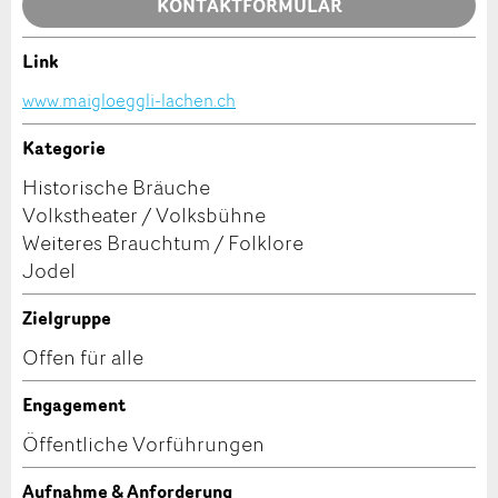
KONTAKTFORMULAR
Link
Kontakt
www.maigloeggli-lachen.ch
* Eingabe erforderlich
Verfassen Sie eine Nachricht für die Kontaktpersonen
Kategorie
ANZEIGE WEITEREMPFEHLEN
dieser Anzeige.
Historische Bräuche
Volkstheater / Volksbühne
Nachricht
Schliessen
Weiteres Brauchtum / Folklore
Jodel
Zielgruppe
Offen für alle
* Eingabe erforderlich
Zur Qualitätssicherung wird eine Kopie der E-Mail
Engagement
Adresse
an guidle übermittelt.
Öffentliche Vorführungen
NACHRICHT SENDEN
Aufnahme & Anforderung