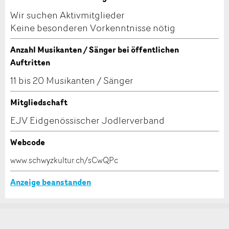
Schliessen
Wir suchen Aktivmitglieder
Keine besonderen Vorkenntnisse nötig
Anzahl Musikanten / Sänger bei öffentlichen
Auftritten
11 bis 20 Musikanten / Sänger
Mitgliedschaft
Nachricht
EJV Eidgenössischer Jodlerverband
Webcode
www.schwyzkultur.ch/sCwQPc
* Eingabe erforderlich
Anzeige beanstanden
Zur Qualitätssicherung wird eine Kopie der E-Mail an
guidle übermittelt.