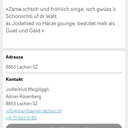
«Zäme schtoh und fröhlich singe, isch gwüss ’s
Schönschti uf dr Wält,
äs Jodellied vo Härze gsunge, bedütet meh als
Guet und Gäld.»
Adresse
Anzeige beanstanden
Anzeige weiterempfehlen
8853 Lachen SZ
Ihr Feedback wird sehr geschätzt!
Empfehlen Sie diese Anzeige an Freunde weiter.
Kontakt
Jodlerklub Maiglöggli
Allgemeines Feedback
Adrian Rosenberg
Anzeige nicht mehr gültig
8853 Lachen SZ
Anzeige unvollständig
info@maigloeggli-lachen.ch
+41 79 643 10 60