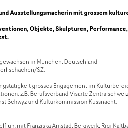
 und Ausstellungsmacherin mit grossem kultur
rventionen, Objekte, Skulpturen, Performance,
ext.
fgewachsen in München, Deutschland.
Merlischachen/SZ.
ngstätigkeit grosses Engagement im Kulturberei
ionen, z.B. Berufsverband Visarte Zentralschweiz
nst Schwyz und Kulturkommission Küssnacht.
fluh, mit Franziska Amstad, Bergwerk, Rigi Kaltb