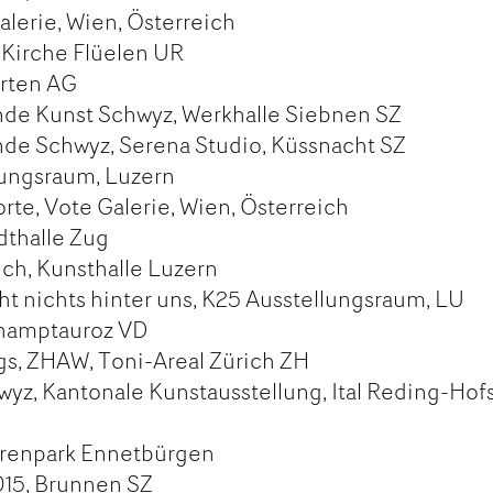
lerie, Wien, Österreich
 Kirche Flüelen UR
rten AG
de Kunst Schwyz, Werkhalle Siebnen SZ
e Schwyz, Serena Studio, Küssnacht SZ
lungsraum, Luzern
rte, Vote Galerie, Wien, Österreich
dthalle Zug
h, Kunsthalle Luzern
t nichts hinter uns, K25 Ausstellungsraum, LU
Champtauroz VD
gs, ZHAW, Toni-Areal Zürich ZH
z, Kantonale Kunstausstellung, Ital Reding-Hofs
urenpark Ennetbürgen
15, Brunnen SZ