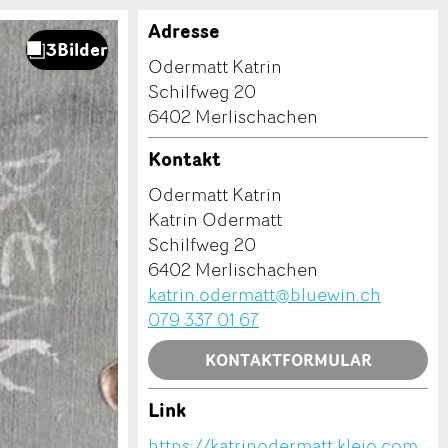
Adresse
Odermatt Katrin
Schilfweg 20
6402 Merlischachen
Kontakt
Odermatt Katrin
Katrin Odermatt
Schilfweg 20
6402 Merlischachen
katrin.odermatt@bluewin.ch
079 337 01 67
KONTAKTFORMULAR
Link
https://katrinodermatt.kleio.com