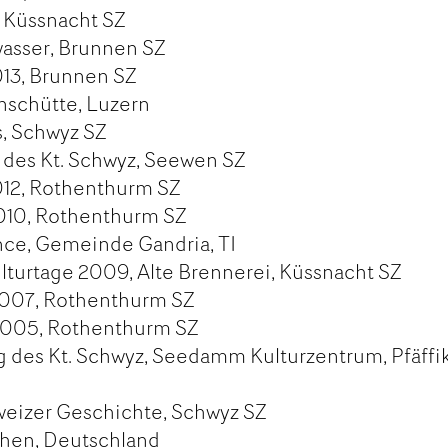
 Küssnacht SZ
asser, Brunnen SZ
13, Brunnen SZ
nschütte, Luzern
s, Schwyz SZ
des Kt. Schwyz, Seewen SZ
12, Rothenthurm SZ
010, Rothenthurm SZ
nce, Gemeinde Gandria, TI
turtage 2009, Alte Brennerei, Küssnacht SZ
007, Rothenthurm SZ
005, Rothenthurm SZ
des Kt. Schwyz, Seedamm Kulturzentrum, Pfäffi
eizer Geschichte, Schwyz SZ
chen, Deutschland