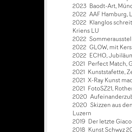
2023 Baodt-Art, Mün
2022 AAF Hamburg, L
2022 Klanglos schreit,
Kriens LU
2022 Sommerausstell
2022 GLOW, mit Kerst
2022 ECHO, Jubiläums
2021 Perfect Match, G
2021 Kunststafette, Z
2021 X-Ray Kunst mach
2021 FotoSZ21, Roth
2020 Aufeinanderzube
2020 Skizzen aus dem
Luzern
2019 Der letzte Giaco
2018 Kunst Schwyz 20