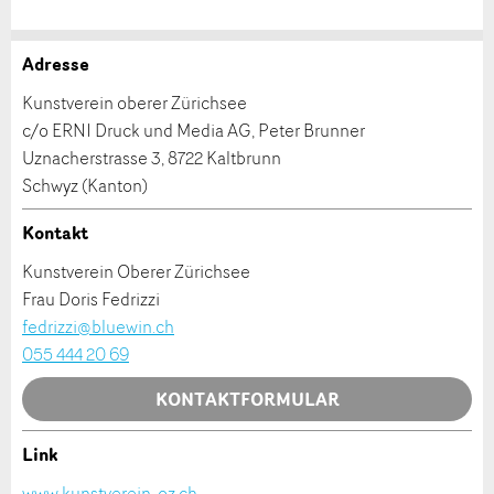
Adresse
Anzeige beanstanden
Anzeige weiterempfehlen
Kunstverein oberer Zürichsee
c/o ERNI Druck und Media AG, Peter Brunner
Ihr Feedback wird sehr geschätzt!
Empfehlen Sie diese Anzeige an Freunde weiter.
Uznacherstrasse 3, 8722 Kaltbrunn
Schwyz (Kanton)
Allgemeines Feedback
Kontakt
Anzeige nicht mehr gültig
Anzeige unvollständig
Kunstverein Oberer Zürichsee
Frau Doris Fedrizzi
fedrizzi@bluewin.ch
055 444 20 69
KONTAKTFORMULAR
Link
* Eingabe erforderlich
Kontakt
www.kunstverein-oz.ch