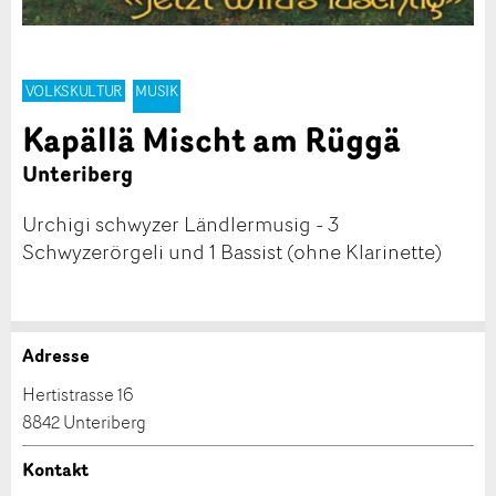
VOLKSKULTUR
MUSIK
Kapällä Mischt am Rüggä
Unteriberg
Urchigi schwyzer Ländlermusig - 3
Schwyzerörgeli und 1 Bassist (ohne Klarinette)
Adresse
Anzeige beanstanden
Anzeige weiterempfehlen
Hertistrasse 16
8842 Unteriberg
Ihr Feedback wird sehr geschätzt!
Empfehlen Sie diese Anzeige an Freunde weiter.
Kontakt