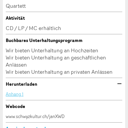
Quartett
Zur Qualitätssicherung wird eine Kopie der E-Mail
an guidle übermittelt.
Aktivität
CD / LP / MC erhältlich
NACHRICHT SENDEN
Adresse
Buchbares Unterhaltungsprogramm
Schliessen
Wir bieten Unterhaltung an Hochzeiten
Wir bieten Unterhaltung an geschäftlichen
Anlässen
Wir bieten Unterhaltung an privaten Anlässen
Herunterladen
Anhang 1
Webcode
Nachricht
www.schwyzkultur.ch/janXWD