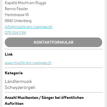
Allgemeines Feedback
Kapällä Mischt am Rüggä
Anzeige nicht mehr gültig
Benno Fässler
Anzeige unvollständig
Hertistrasse 16
8842 Unteriberg
info@mischt-am-rueggae.ch
079 354 11 84
KONTAKTFORMULAR
Link
* Eingabe erforderlich
Kontakt
www.mischt-am-rueggae.ch
ANZEIGE WEITEREMPFEHLEN
Verfassen Sie eine Nachricht für die Kontaktpersonen
Kategorie
Nachricht
Schliessen
dieser Anzeige.
Ländlermusik
Schwyzerörgeli
Anzahl Musikanten / Sänger bei öffentlichen
Auftritten
* Eingabe erforderlich