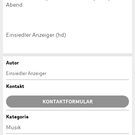
Abend.
Einsiedler Anzeiger (hd)
Autor
Anzeige beanstanden
Anzeige weiterempfehlen
Einsiedler Anzeiger
Ihr Feedback wird sehr geschätzt!
Empfehlen Sie diese Anzeige an Freunde weiter.
Kontakt
Allgemeines Feedback
KONTAKTFORMULAR
Anzeige nicht mehr gültig
Anzeige unvollständig
Kategorie
Kontakt
Musik