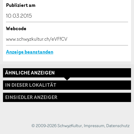
Verfassen Sie eine Nachricht für die Kontaktpersonen
Publiziert am
dieser Anzeige.
10.03.2015
Webcode
* Eingabe erforderlich
www.schwyzkultur.ch/eVFfCV
ANZEIGE WEITEREMPFEHLEN
Anzeige beanstanden
Nachricht
Schliessen
ÄHNLICHE ANZEIGEN
Adresse
IN DIESER LOKALITÄT
EINSIEDLER ANZEIGER
* Eingabe erforderlich
Zur Qualitätssicherung wird eine Kopie der E-Mail
an guidle übermittelt.
© 2009-2026 SchwyzKultur
,
Impressum
,
Datenschutz
NACHRICHT SENDEN