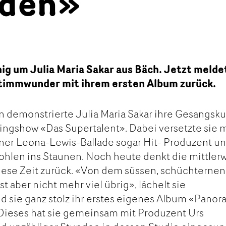
den»
hig um Julia Maria Sakar aus Bäch. Jetzt melde
 Stimmwunder mit ihrem ersten Album zurück.
en demonstrierte Julia Maria Sakar ihre Gesangsk
ingshow «Das Supertalent». Dabei versetzte sie m
einer Leona-Lewis-Ballade sogar Hit- Produzent u
ohlen ins Staunen. Noch heute denkt die mittler
iese Zeit zurück. «Von dem süssen, schüchternen
 aber nicht mehr viel übrig», lächelt sie
d sie ganz stolz ihr erstes eigenes Album «Pano
 Dieses hat sie gemeinsam mit Produzent Urs