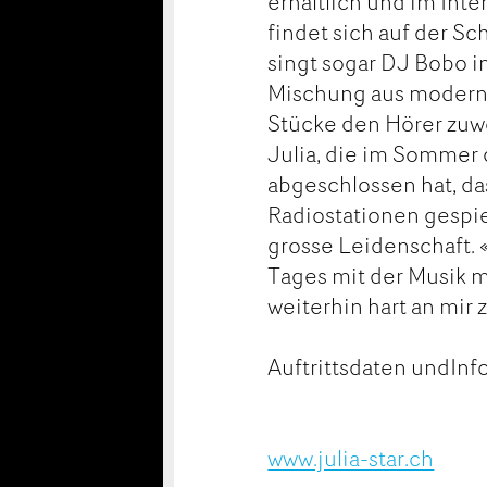
erhältlich und im In
findet sich auf der S
singt sogar DJ Bobo i
Mischung aus moderne
Stücke den Hörer zuwe
Julia, die im Sommer
abgeschlossen hat, da
Radiostationen gespie
grosse Leidenschaft. «
Tages mit der Musik m
weiterhin hart an mir z
Auftrittsdaten undInf
www.julia-star.ch