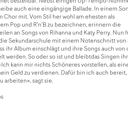
ternet bestellbar. Nebst einigen Up-Tempo-Numm
cheibe auch eine eingängige Ballade. In einem So
m Chor mit. Vom Stil her wohl am ehesten als
m Pop und R’n’B zu bezeichnen, erinnern die
ilen an Songs von Rihanna und Katy Perry. Nun h
 die Sekundarschule mit einem Notenschnitt von 
ss ihr Album einschlägt und ihre Songs auch von
lt werden. So oder so ist und bleibtdas Singen ih
Ich kann mir nichts Schöneres vorstellen, als ein
ein Geld zu verdienen. Dafür bin ich auch bereit,
u arbeiten», sagt sie.
os