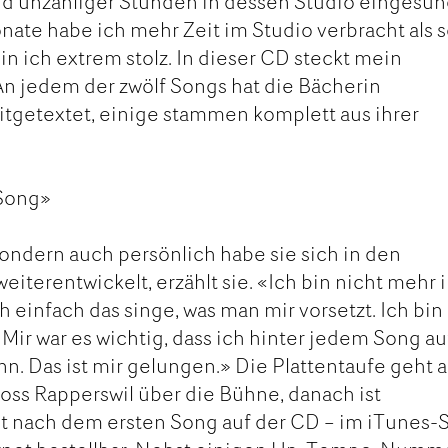
 unzähliger Stunden in dessen Studio eingesun
te habe ich mehr Zeit im Studio verbracht als 
in ich extrem stolz. In dieser CD steckt mein
 An jedem der zwölf Songs hat die Bächerin
tgetextet, einige stammen komplett aus ihrer
 Song»
sondern auch persönlich habe sie sich in den
iterentwickelt, erzählt sie. «Ich bin nicht mehr 
h einfach das singe, was man mir vorsetzt. Ich bin
ir war es wichtig, dass ich hinter jedem Song au
. Das ist mir gelungen.» Die Plattentaufe geht 
oss Rapperswil über die Bühne, danach ist
 nach dem ersten Song auf der CD – im iTunes-