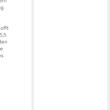
ern
ng
offt
5,5
 den
re
es