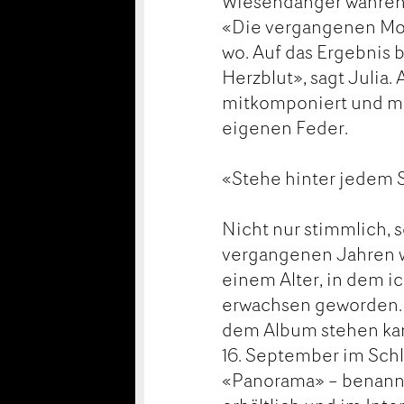
Wiesendanger während
«Die vergangenen Mona
wo. Auf das Ergebnis b
Herzblut», sagt Julia.
mitkomponiert und mi
eigenen Feder.
«Stehe hinter jedem
Nicht nur stimmlich, 
vergangenen Jahren we
einem Alter, in dem ic
erwachsen geworden. M
dem Album stehen kann
16. September im Schl
«Panorama» – benannt