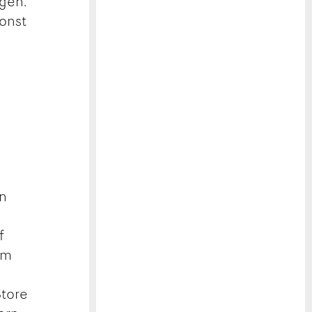
gen.
sonst
in
f
am
Store