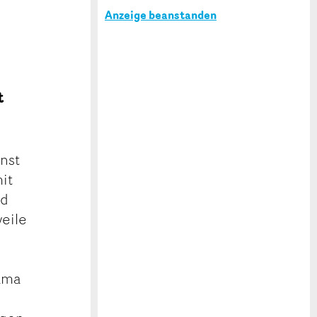
Anzeige beanstanden
t
unst
it
nd
weile
rama