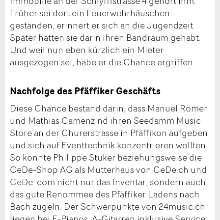
Immobilie an der Schlyffistrasse 4 gehört ihm.
Früher sei dort ein Feuerwehrhäuschen
gestanden, erinnert er sich an die Jugendzeit.
Später hätten sie darin ihren Bandraum gehabt.
Und weil nun eben kürzlich ein Mieter
ausgezogen sei, habe er die Chance ergriffen.
Nachfolge des Pfäffiker Geschäfts
Diese Chance bestand darin, dass Manuel Römer
und Mathias Camenzind ihren Seedamm Music
Store an der Churerstrasse in Pfäffikon aufgeben
und sich auf Eventtechnik konzentrieren wollten.
So konnte Philippe Stuker beziehungsweise die
CeDe-Shop AG als Mutterhaus von CeDe.ch und
CeDe. com nicht nur das Inventar, sondern auch
das gute Renommee des Pfäffiker Ladens nach
Bäch zügeln. Der Schwerpunkte von 24music.ch
liegen bei E-Pianos, A-Gitarren inklusive Service