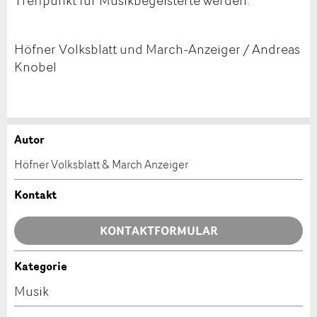
Treffpunkt für Musikbegeisterte werden.
Höfner Volksblatt und March-Anzeiger / Andreas
Knobel
Autor
Anzeige beanstanden
Anzeige weiterempfehlen
Höfner Volksblatt & March Anzeiger
Ihr Feedback wird sehr geschätzt!
Empfehlen Sie diese Anzeige an Freunde weiter.
Kontakt
Allgemeines Feedback
KONTAKTFORMULAR
Anzeige nicht mehr gültig
Anzeige unvollständig
Kategorie
Kontakt
Musik