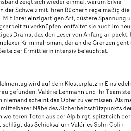
sband zeigt sich wieder einmal, warum Silvia
en der
Schweiz mit ihren Büchern regelmäßig die
t: Mit ihrer einzigartigen Art, düstere Spannung 
ngsarbeit zu verknüpfen, entfaltet sie auch im ne
iges Drama, das den Leser von Anfang an packt. 
mplexer Kriminalroman, der an die Grenzen geht
eite der Ermittlerin intensiv beleuchtet.
lmontag wird auf dem Klosterplatz in Einsiedel
Frau gefunden. Valérie Lehmann und ihr Team st
n niemand scheint das Opfer zu vermissen. Als m
nmittelbarer Nähe des Sicherheitsstützpunkts de
 weiteren Toten aus der Alp birgt, spitzt sich der 
it schlägt das Schicksal um Valéries Sohn Colin