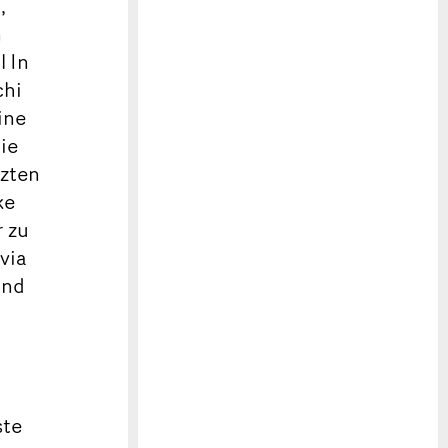
,
n
l In
chi
ine
ie
tzten
ke
r zu
via
und
ste