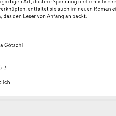
nzigartigen Art, düstere Spannung und realistisch
verknüpfen, entfaltet sie auch im neuen Roman e
, das den Leser von Anfang an packt.
ia Götschi
5-3
tlich