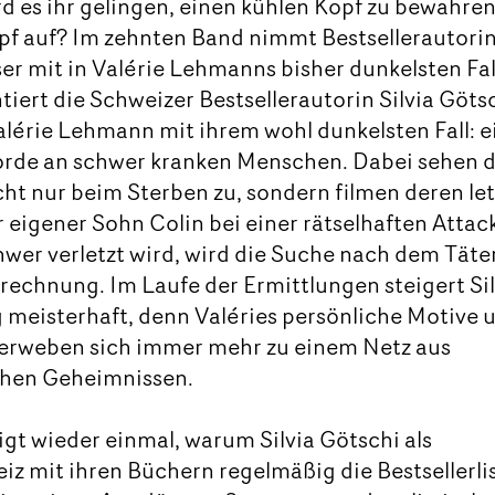
d es ihr gelingen, einen kühlen Kopf zu bewahren
pf auf? Im zehnten Band nimmt Bestsellerautori
ser mit in Valérie Lehmanns bisher dunkelsten Fal
iert die Schweizer Bestsellerautorin Silvia Göts
Valérie Lehmann mit ihrem wohl dunkelsten Fall: e
orde an schwer kranken Menschen. Dabei sehen d
cht nur beim Sterben zu, sondern filmen deren le
 eigener Sohn Colin bei einer rätselhaften Attac
er verletzt wird, wird die Suche nach dem Täte
rechnung. Im Laufe der Ermittlungen steigert Sil
 meisterhaft, denn Valéries persönliche Motive 
 verweben sich immer mehr zu einem Netz aus
chen Geheimnissen.
eigt wieder einmal, warum Silvia Götschi als
z mit ihren Büchern regelmäßig die Bestsellerli