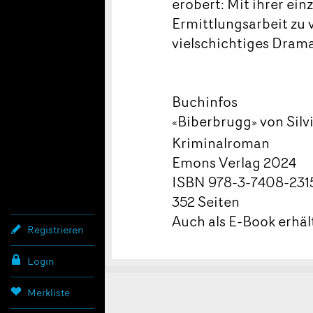
erobert: Mit ihrer ei
Ermittlungsarbeit zu 
vielschichtiges Drama
Buchinfos
Biberbrugg
von Silv
«
»
Kriminalroman
Emons Verlag 2024
ISBN 978-3-7408-231
352 Seiten
Auch als E-Book erhäl
Registrieren
Login
Merkliste