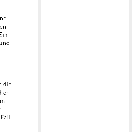
und
uen
Ein
 und
n die
ehen
an
r
Fall