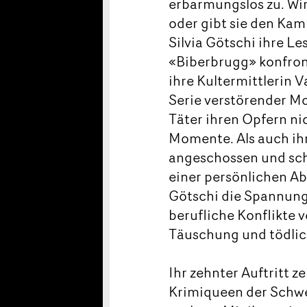
erbarmungslos zu. Wir
oder gibt sie den Kam
Silvia Götschi ihre Le
«Biberbrugg» konfront
ihre Kultermittlerin 
Serie verstörender M
Täter ihren Opfern ni
Momente. Als auch ihr
angeschossen und schw
einer persönlichen Ab
Götschi die Spannung
berufliche Konflikte
Täuschung und tödli
Ihr zehnter Auftritt z
Krimiqueen der Schwei