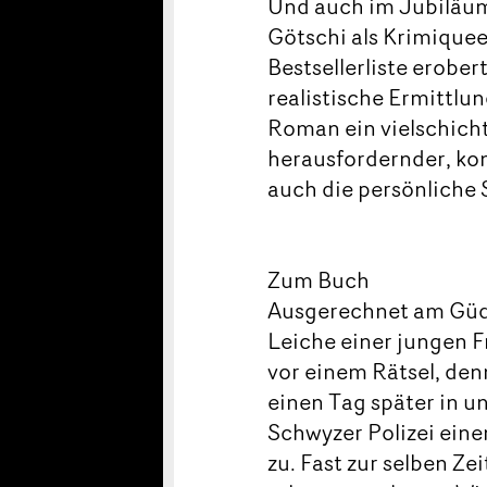
Und auch im Jubiläum
Götschi als Krimique
Bestsellerliste erober
realistische Ermittlu
Roman ein vielschicht
herausfordernder, ko
auch die persönliche S
Zum Buch
Ausgerechnet am Güde
Leiche einer jungen 
vor einem Rätsel, den
einen Tag später in u
Schwyzer Polizei einen
zu. Fast zur selben Ze