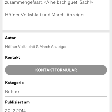
zusammengefasst: «Ä heibsch gueti Sach!»
Höfner Volksblatt und March-Anzeiger
Autor
Anzeige beanstanden
Anzeige weiterempfehlen
Höfner Volksblatt & March Anzeiger
Ihr Feedback wird sehr geschätzt!
Empfehlen Sie diese Anzeige an Freunde weiter.
Kontakt
Allgemeines Feedback
KONTAKTFORMULAR
Anzeige nicht mehr gültig
Anzeige unvollständig
Kategorie
Kontakt
Bühne
Verfassen Sie eine Nachricht für die Kontaktpersonen
Publiziert am
dieser Anzeige.
29.12.2014