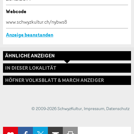
Webcode
* Eingabe erforderlich
www.schwyzkultur.ch/nybws8
ANZEIGE WEITEREMPFEHLEN
Anzeige beanstanden
Nachricht
Schliessen
ÄHNLICHE ANZEIGEN
Adresse
IN DIESER LOKALITÄT
HÖFNER VOLKSBLATT & MARCH ANZEIGER
* Eingabe erforderlich
Zur Qualitätssicherung wird eine Kopie der E-Mail
an guidle übermittelt.
© 2009-2026 SchwyzKultur
,
Impressum
,
Datenschutz
NACHRICHT SENDEN
Schliessen
AUF
AUF X
PER E-MAIL
SEITE
ZUR