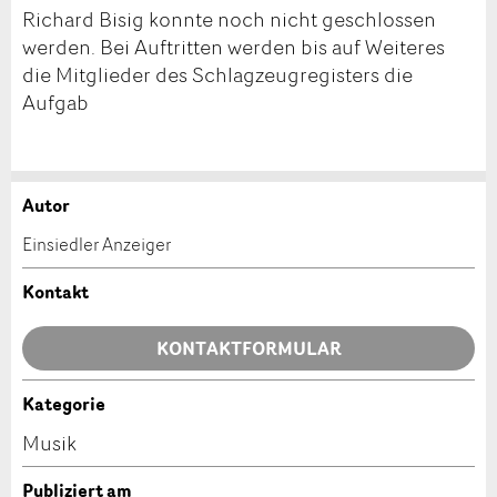
Richard Bisig konnte noch nicht geschlossen
werden. Bei Auftritten werden bis auf Weiteres
die Mitglieder des Schlagzeugregisters die
Aufgab
Autor
Anzeige beanstanden
Anzeige weiterempfehlen
Einsiedler Anzeiger
Ihr Feedback wird sehr geschätzt!
Empfehlen Sie diese Anzeige an Freunde weiter.
Kontakt
Allgemeines Feedback
KONTAKTFORMULAR
Anzeige nicht mehr gültig
Anzeige unvollständig
Kategorie
Kontakt
Musik
Verfassen Sie eine Nachricht für die Kontaktpersonen
Publiziert am