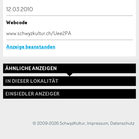
dieser Anzeige.
12.03.2010
Webcode
* Eingabe erforderlich
www.schwyzkultur.ch/Uee2PA
ANZEIGE WEITEREMPFEHLEN
Anzeige beanstanden
Nachricht
Schliessen
ÄHNLICHE ANZEIGEN
Adresse
IN DIESER LOKALITÄT
EINSIEDLER ANZEIGER
* Eingabe erforderlich
Zur Qualitätssicherung wird eine Kopie der E-Mail
an guidle übermittelt.
© 2009-2026 SchwyzKultur
,
Impressum
,
Datenschutz
NACHRICHT SENDEN