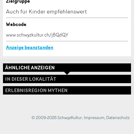
Zielgruppe
Nachricht:
Auch für Kinder empfehlenswert
Webcode
* Pflichtfeld
www.schwyzkultur.ch/jBQdQY
Information: Zur Qualitätssicherung wird eine Kopie der
E-Mail an guidle gesendet.
Adresse
Anzeige beanstanden
This site is protected by reCAPTCHA and the Google
Privacy
Policy
and
Terms of Service
apply.
ÄHNLICHE ANZEIGEN
SCHLIESSEN
IN DIESER LOKALITÄT
ANMELDEN
ERLEBNISREGION MYTHEN
© 2009-2026 SchwyzKultur
,
Impressum
,
Datenschutz
Nachricht