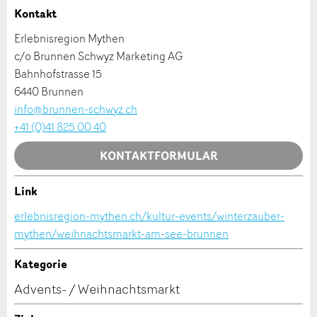
Kontakt
Firma / Organisation:
Erlebnisregion Mythen
* Eingabe erforderlich
c/o Brunnen Schwyz Marketing AG
Adresszusatz:
Bahnhofstrasse 15
ANZEIGE WEITEREMPFEHLEN
6440 Brunnen
info@brunnen-schwyz.ch
Nachricht
Schliessen
Strasse und Nr. *:
+41 (0)41 825 00 40
KONTAKTFORMULAR
PLZ / Ort *:
Link
Kontakt
* Eingabe erforderlich
erlebnisregion-mythen.ch/kultur-events/winterzauber-
E-Mail *:
Zur Qualitätssicherung wird eine Kopie der E-Mail
mythen/weihnachtsmarkt-am-see-brunnen
Verfassen Sie eine Nachricht für die Kontaktpersonen
an guidle übermittelt.
dieser Anzeige.
Kategorie
NACHRICHT SENDEN
Telefon *:
Advents- / Weihnachtsmarkt
Schliessen