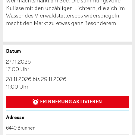
Weihnachtsmarkt am See. Die stimmungsvolle
Kulisse mit den unzähligen Lichtern, die sich im
Wasser des Vierwaldstättersees widerspiegeln,
macht den Markt zu etwas ganz Besonderem.
Datum
Anzeige beanstanden
Anzeige weiterempfehlen
27.11.2026
Reservation
17:00 Uhr
Ihr Feedback wird sehr geschätzt!
Empfehlen Sie diese Anzeige an Freunde weiter.
28.11.2026 bis 29.11.2026
Veranstaltungsdatum *:
11:00 Uhr
Allgemeines Feedback
Anzahl der Teilnehmer *:
Anzeige nicht mehr gültig
ERINNERUNG AKTIVIEREN
Anzeige unvollständig
Adresse
Vorname / Nachname *:
6440 Brunnen