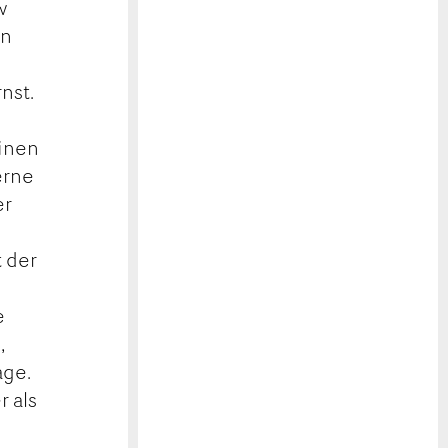
w
an
nst.
einen
erne
er
t der
e
,
age.
 als