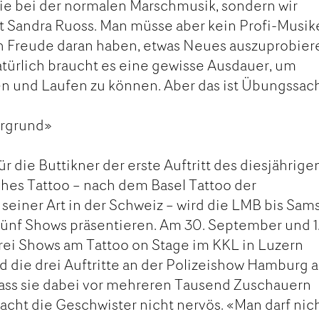
ie bei der normalen Marschmusik, sondern wir
t Sandra Ruoss. Man müsse aber kein Profi-Musik
h Freude daran haben, etwas Neues auszuprobiere
Natürlich braucht es eine gewisse Ausdauer, um
en und Laufen zu können. Aber das ist Übungssac
ergrund»
 die Buttikner der erste Auftritt des diesjährige
hes Tattoo – nach dem Basel Tattoo der
 seiner Art in der Schweiz – wird die LMB bis Sam
fünf Shows präsentieren. Am 30. September und 1
rei Shows am Tattoo on Stage im KKL in Luzern
d die drei Auftritte an der Polizeishow Hamburg 
Dass sie dabei vor mehreren Tausend Zuschauern
cht die Geschwister nicht nervös. «Man darf nic