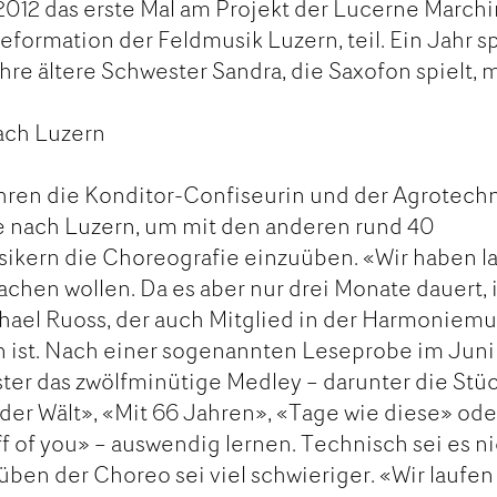
 2012 das erste Mal am Projekt der Lucerne March
eformation der Feldmusik Luzern, teil. Ein Jahr s
re ältere Schwester Sandra, die Saxofon spielt, m
ach Luzern
hren die Konditor-Confiseurin und der Agrotech
 nach Luzern, um mit den anderen rund 40
ikern die Choreografie einzuüben. «Wir haben l
achen wollen. Da es aber nur drei Monate dauert, i
hael Ruoss, der auch Mitglied in der Harmoniemu
 ist. Nach einer sogenannten Leseprobe im Juni
ter das zwölfminütige Medley – darunter die Stü
 der Wält», «Mit 66 Jahren», «Tage wie diese» ode
f of you» – auswendig lernen. Technisch sei es n
üben der Choreo sei viel schwieriger. «Wir laufen 