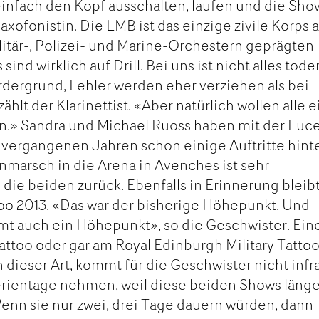
infach den Kopf ausschalten, laufen und die Sho
axofonistin. Die LMB ist das einzige zivile Korps 
itär-, Polizei- und Marine-Orchestern geprägten
nd wirklich auf Drill. Bei uns ist nicht alles toder
rdergrund, Fehler werden eher verziehen als bei
ählt der Klarinettist. «Aber natürlich wollen alle 
en.» Sandra und Michael Ruoss haben mit der Luc
vergangenen Jahren schon einige Auftritte hint
inmarsch in die Arena in Avenches ist sehr
 die beiden zurück. Ebenfalls in Erinnerung bleib
ttoo 2013. «Das war der bisherige Höhepunkt. Und
t auch ein Höhepunkt», so die Geschwister. Ein
ttoo oder gar am Royal Edinburgh Military Tattoo
 dieser Art, kommt für die Geschwister nicht infr
rientage nehmen, weil diese beiden Shows länger
nn sie nur zwei, drei Tage dauern würden, dann