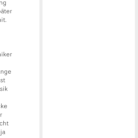
ing
päter
it.
niker
ange
st
sik
cke
r
icht
ja