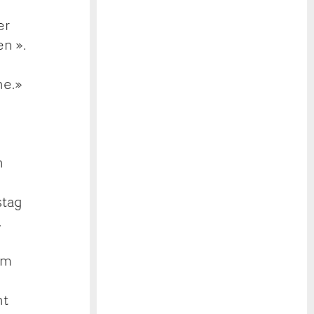
er
n ».
he.»
n
stag
.
am
ht