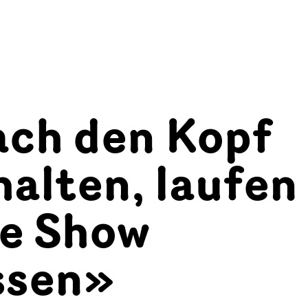
ach den Kopf
alten, laufen
ie Show
ssen»