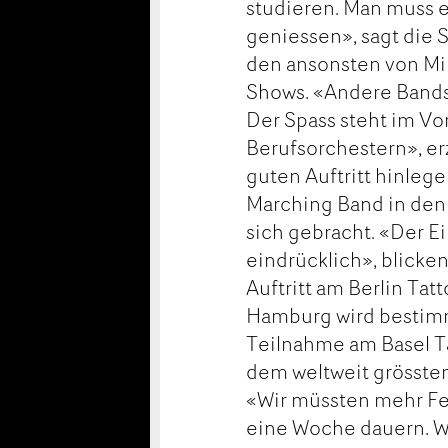
studieren. Man muss e
geniessen», sagt die S
den ansonsten von Mil
Shows. «Andere Bands si
Der Spass steht im Vo
Berufsorchestern», erz
guten Auftritt hinleg
Marching Band in den 
sich gebracht. «Der E
eindrücklich», blicken
Auftritt am Berlin Ta
Hamburg wird bestimm
Teilnahme am Basel Ta
dem weltweit grössten
«Wir müssten mehr Fe
eine Woche dauern. We