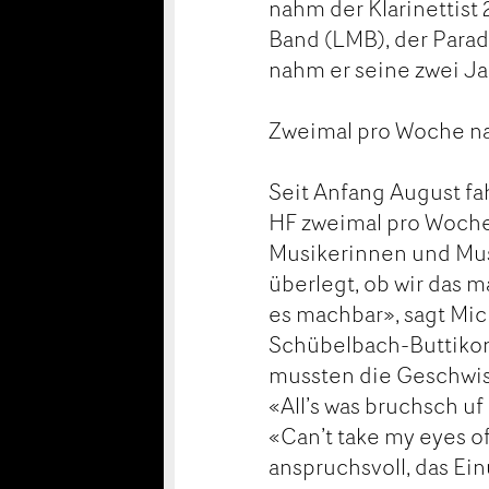
nahm der Klarinettist
Band (LMB), der Parad
nahm er seine zwei Jah
Zweimal pro Woche n
Seit Anfang August fa
HF zweimal pro Woche
Musikerinnen und Mus
überlegt, ob wir das m
es machbar», sagt Mic
Schübelbach-Buttikon
mussten die Geschwis
«All’s was bruchsch uf
«Can’t take my eyes of
anspruchsvoll, das Ein