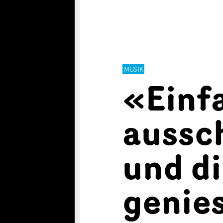
MUSIK
«Einf
aussch
und d
genie