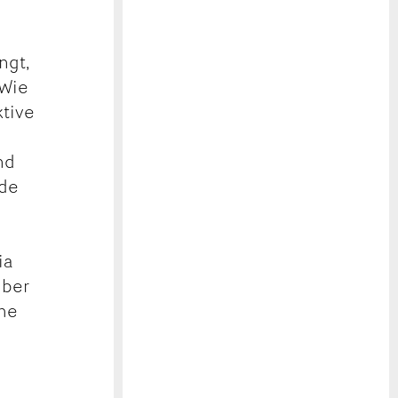
ngt,
 Wie
ktive
nd
rde
ia
über
che