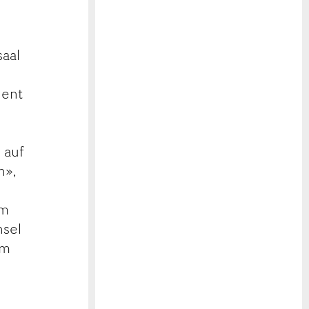
saal
gent
 auf
n»,
am
nsel
em