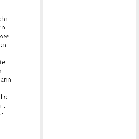
e
ehr
en
«Was
von
te
h
 Dann
lle
nt
er
e