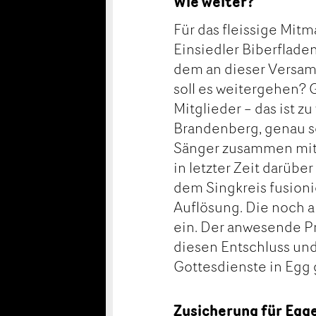
Wie weiter?
Für das fleissige Mitm
Einsiedler Biberflad
dem an dieser Versa
soll es weitergehen? 
Mitglieder – das ist 
Brandenberg, genau s
Sänger zusammen mit d
in letzter Zeit darüber
dem Singkreis fusioni
Auflösung. Die noch ak
ein. Der anwesende Pr
diesen Entschluss und
Gottesdienste in Egg
Zusicherung für Egg