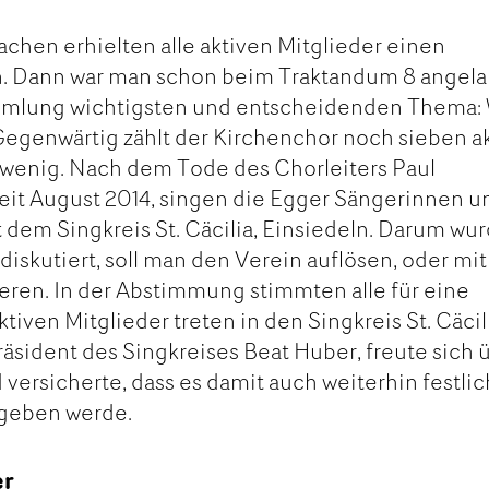
achen erhielten alle aktiven Mitglieder einen
en. Dann war man schon beim Traktandum 8 angela
mmlung wichtigsten und entscheidenden Thema:
Gegenwärtig zählt der Kirchenchor noch sieben a
zu wenig. Nach dem Tode des Chorleiters Paul
eit August 2014, singen die Egger Sängerinnen u
em Singkreis St. Cäcilia, Einsiedeln. Darum wu
 diskutiert, soll man den Verein auflösen, oder mit
eren. In der Abstimmung stimmten alle für eine
tiven Mitglieder treten in den Singkreis St. Cäcil
äsident des Singkreises Beat Huber, freute sich 
 versicherte, dass es damit auch weiterhin festli
 geben werde.
er