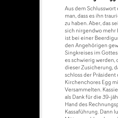
Aus dem Schlusswort d
man, dass es ihn trau
zu haben. Aber, das s
sich nirgendwo mehr b
ist bei einer Beerdigu
den Angehörigen gew
Singkreises im Gotte
es schwierig werden,
dieser Zusicherung, da
schloss der Präsident
Kirchenchores Egg mi
Versammelten. Kassier
als Dank für die 39-jä
Hand des Rechnungspr
Kassaführung. Dann l