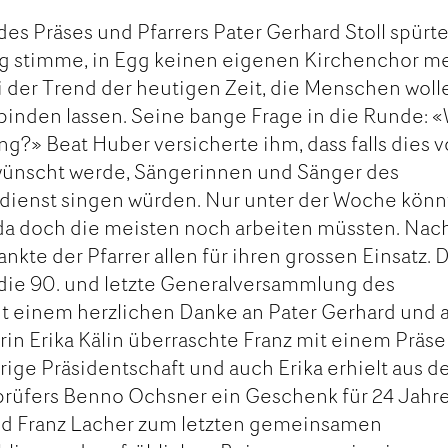
es Präses und Pfarrers Pater Gerhard Stoll spürt
rig stimme, in Egg keinen eigenen Kirchenchor m
ei der Trend der heutigen Zeit, die Menschen woll
inden lassen. Seine bange Frage in die Runde: 
ng?» Beat Huber versicherte ihm, dass falls dies 
ünscht werde, Sängerinnen und Sänger des
sdienst singen würden. Nur unter der Woche könn
 da doch die meisten noch arbeiten müssten. Nac
nkte der Pfarrer allen für ihren grossen Einsatz.
 die 90. und letzte Generalversammlung des
t einem herzlichen Danke an Pater Gerhard und a
in Erika Kälin überraschte Franz mit einem Präse
hrige Präsidentschaft und auch Erika erhielt aus d
üfers Benno Ochsner ein Geschenk für 24 Jahr
ud Franz Lacher zum letzten gemeinsamen