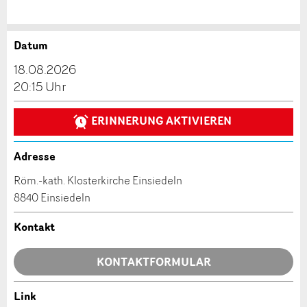
Datum
Anzeige beanstanden
Anzeige weiterempfehlen
18.08.2026
Reservation
20:15 Uhr
Ihr Feedback wird sehr geschätzt!
Empfehlen Sie diese Anzeige an Freunde weiter.
ERINNERUNG AKTIVIEREN
Veranstaltungsdatum *:
Allgemeines Feedback
Anzahl der Teilnehmer *:
Anzeige nicht mehr gültig
Adresse
Anzeige unvollständig
Röm.-kath. Klosterkirche Einsiedeln
8840 Einsiedeln
Vorname / Nachname *:
Kontakt
Firma / Organisation:
KONTAKTFORMULAR
* Eingabe erforderlich
Link
Adresszusatz: