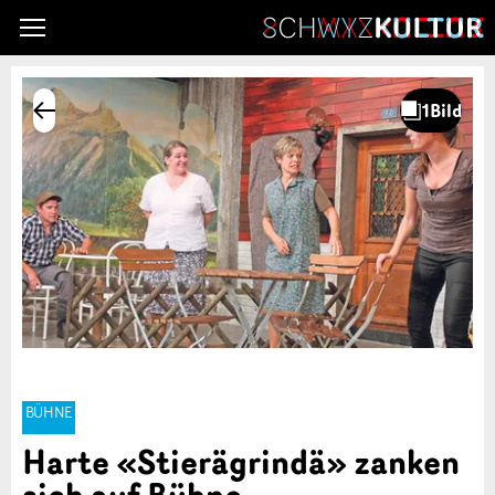
BÜHNE
Harte «Stierägrindä» zanken
sich auf Bühne