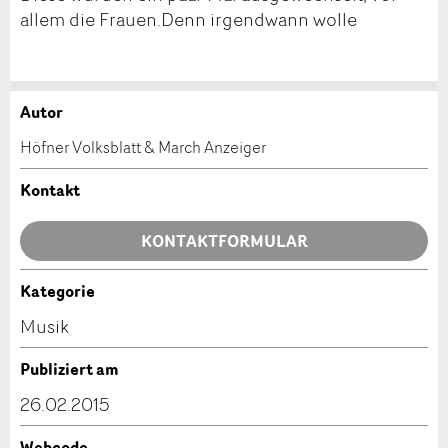
allem die Frauen.Denn irgendwann wolle
Autor
Anzeige beanstanden
Anzeige weiterempfehlen
Höfner Volksblatt & March Anzeiger
Ihr Feedback wird sehr geschätzt!
Empfehlen Sie diese Anzeige an Freunde weiter.
Kontakt
Allgemeines Feedback
KONTAKTFORMULAR
Anzeige nicht mehr gültig
Anzeige unvollständig
Kategorie
Kontakt
Musik
Verfassen Sie eine Nachricht für die Kontaktpersonen
Publiziert am
dieser Anzeige.
26.02.2015
Webcode