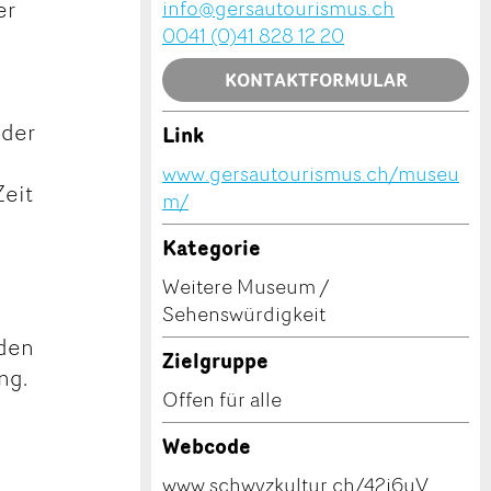
er
info@gersautourismus.ch
0041 (0)41 828 12 20
KONTAKTFORMULAR
 der
Link
www.gersautourismus.ch/museu
Zeit
m/
Kategorie
Weitere Museum /
Sehenswürdigkeit
 den
Zielgruppe
ng.
Offen für alle
Webcode
www.schwyzkultur.ch/42j6uV