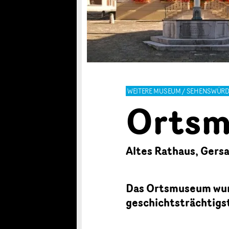
WEITERE MUSEUM / SEHENSWÜRD
Ortsm
Altes Rathaus, Gers
Das Ortsmuseum wurd
geschichtsträchtigs