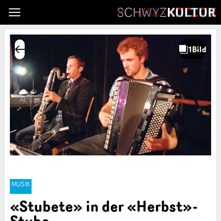
MUSIK
«Stubete» in der «Herbst»-
Stube