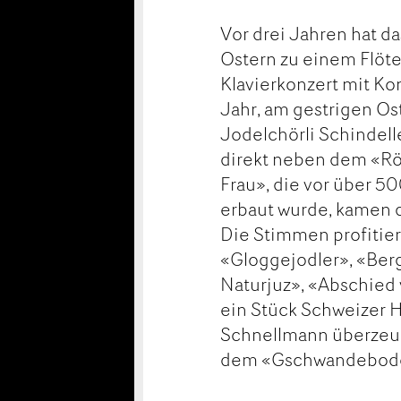
Vor drei Jahren hat d
Ostern zu einem Flöte
Klavierkonzert mit K
Jahr, am gestrigen Os
Jodelchörli Schindelle
direkt neben dem «Rö
Frau», die vor über 5
erbaut wurde, kamen d
Die Stimmen profitiert
«Gloggejodler», «Ber
Naturjuz», «Abschied
ein Stück Schweizer H
Schnellmann überzeug
dem «Gschwandebode