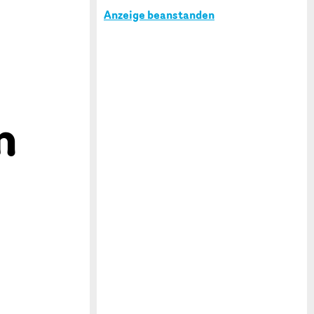
Anzeige beanstanden
n
n