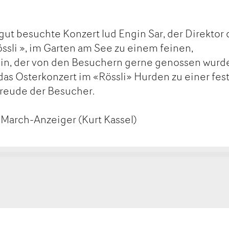
gut besuchte Konzert lud Engin Sar, der Direktor 
ssli », im Garten am See zu einem feinen,
ein, der von den Besuchern gerne genossen wurde
 das Osterkonzert im «Rössli» Hurden zu einer fes
 Freude der Besucher.
 March-Anzeiger (Kurt Kassel)
kt
ge
ge
tanden
rempfehlen
MAIL
SEITE
FEHLEN
DRUCKEN