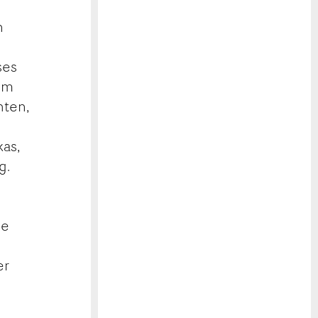
n
ses
dem
hten,
kas,
g.
ie
er