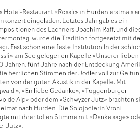
as Hotel-Restaurant «Rössli» in Hurden erstmals a
nkonzert eingeladen. Letztes Jahr gab es ein
ompositionen des Lachners Joachim Raff, und die
termontag, wurde die Tradition fortgesetzt mit 
gi. Fast schon eine feste Institution In der schlic
ssli» am See gelegenen Kapelle «Unserer lieben
00 Jahren, fünf Jahre nach der Entdeckung Ameri
ie herrlichen Stimmen der Jodler voll zur Geltun
en von der guten Akustik in der Kapelle. Mit
gwald », «En liebe Gedanke», «Toggenburger
 vo de Alp» oder dem «Schwyzer Jutz» brachten s
eimat nach Hurden. Die Solojodlerin Vroni
te mit ihrer tollen Stimme mit «Danke säge» od
-Jutz».