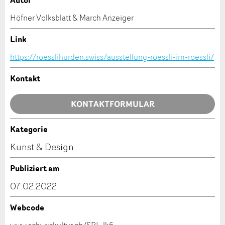
Autor
Anzeige beanstanden
Anzeige weiterempfehlen
Höfner Volksblatt & March Anzeiger
Ihr Feedback wird sehr geschätzt!
Empfehlen Sie diese Anzeige an Freunde weiter.
Link
https://roesslihurden.swiss/ausstellung-roessli-im-roessli/
Allgemeines Feedback
Anzeige nicht mehr gültig
Kontakt
Anzeige unvollständig
KONTAKTFORMULAR
Kategorie
Kontakt
Kunst & Design
Verfassen Sie eine Nachricht für die Kontaktpersonen
Publiziert am
dieser Anzeige.
* Eingabe erforderlich
07.02.2022
ANZEIGE WEITEREMPFEHLEN
Webcode
Nachricht
Schliessen