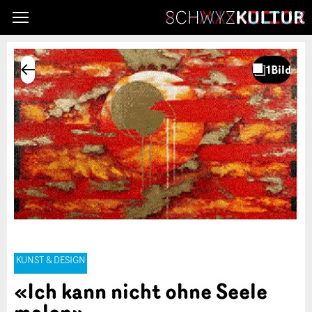
KUNST & DESIGN
«Ich kann nicht ohne Seele
malen»