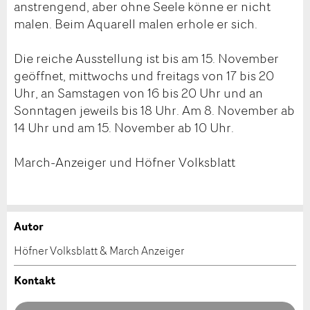
anstrengend, aber ohne Seele könne er nicht
malen. Beim Aquarell malen erhole er sich.
Die reiche Ausstellung ist bis am 15. November
geöffnet, mittwochs und freitags von 17 bis 20
Uhr, an Samstagen von 16 bis 20 Uhr und an
Sonntagen jeweils bis 18 Uhr. Am 8. November ab
14 Uhr und am 15. November ab 10 Uhr.
March-Anzeiger und Höfner Volksblatt
Autor
Anzeige beanstanden
Anzeige weiterempfehlen
Höfner Volksblatt & March Anzeiger
Ihr Feedback wird sehr geschätzt!
Empfehlen Sie diese Anzeige an Freunde weiter.
Kontakt