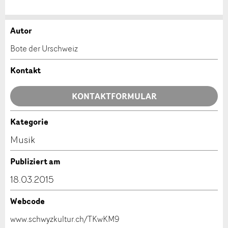
Autor
Anzeige beanstanden
Anzeige weiterempfehlen
Bote der Urschweiz
Ihr Feedback wird sehr geschätzt!
Empfehlen Sie diese Anzeige an Freunde weiter.
Kontakt
Allgemeines Feedback
KONTAKTFORMULAR
Anzeige nicht mehr gültig
Anzeige unvollständig
Kategorie
Kontakt
Musik
Verfassen Sie eine Nachricht für die Kontaktpersonen
Publiziert am
dieser Anzeige.
18.03.2015
Webcode
* Eingabe erforderlich
www.schwyzkultur.ch/TKwKM9