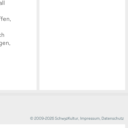
ll
ffen,
ch
gen,
© 2009-2026 SchwyzKultur
,
Impressum
,
Datenschutz