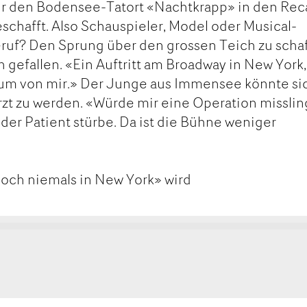
ür den Bodensee-Tatort «Nachtkrapp» in den Reca
eschafft. Also Schauspieler, Model oder Musical-
eruf? Den Sprung über den grossen Teich zu scha
 gefallen. «Ein Auftritt am Broadway in New York,
Traum von mir.» Der Junge aus Immensee könnte si
Arzt zu werden. «Würde mir eine Operation misslin
 der Patient stürbe. Da ist die Bühne weniger
noch niemals in New York» wird
kt
ge
ge
MAIL
SEITE