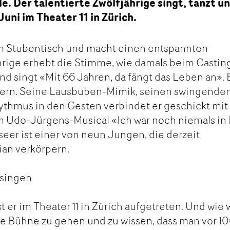
le. Der talentierte Zwölfjährige singt, tanzt u
 Juni im Theater 11 in Zürich.
m Stubentisch und macht einen entspannten
hrige erhebt die Stimme, wie damals beim Castin
nd singt «Mit 66 Jahren, da fängt das Leben an». 
gern. Seine Lausbuben-Mimik, seinen swingende
ythmus in den Gesten verbindet er geschickt mit
im Udo-Jürgens-Musical «Ich war noch niemals i
eer ist einer von neun Jungen, die derzeit
ian verkörpern.
 singen
st er im Theater 11 in Zürich aufgetreten. Und wie 
 die Bühne zu gehen und zu wissen, dass man vor 1