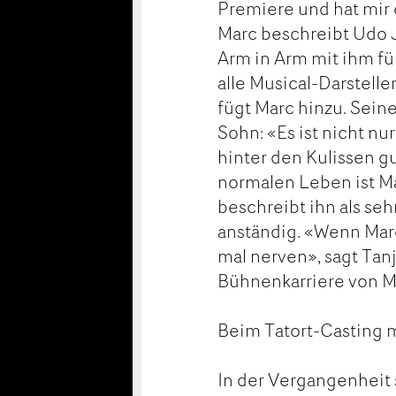
Premiere und hat mir 
Marc beschreibt Udo J
Arm in Arm mit ihm fü
alle Musical-Darstelle
fügt Marc hinzu. Seine
Sohn: «Es ist nicht nu
hinter den Kulissen g
normalen Leben ist Ma
beschreibt ihn als se
anständig. «Wenn Marc
mal nerven», sagt Tan
Bühnenkarriere von Ma
Beim Tatort-Casting
In der Vergangenheit