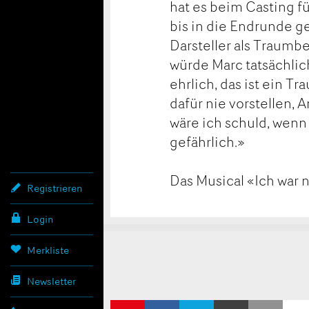
hat es beim Casting f
bis in die Endrunde g
Darsteller als Traumb
würde Marc tatsächlich
ehrlich, das ist ein 
dafür nie vorstellen, 
wäre ich schuld, wenn
gefährlich.»
Das Musical «Ich war 
Registrieren
Login
Konta
Anzei
Anzei
Merkliste
Newsletter
AUF
AUF X
PER E-
ZUR