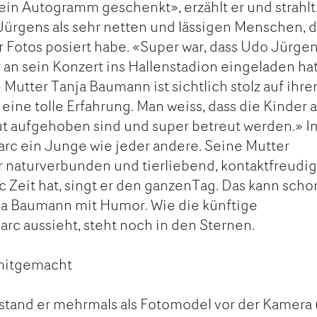
ein Autogramm geschenkt», erzählt er und strahlt
ürgens als sehr netten und lässigen Menschen, 
r Fotos posiert habe. «Super war, dass Udo Jürge
r an sein Konzert ins Hallenstadion eingeladen hat
 Mutter Tanja Baumann ist sichtlich stolz auf ihre
r eine tolle Erfahrung. Man weiss, dass die Kinder 
ut aufgehoben sind und super betreut werden.» I
rc ein Junge wie jeder andere. Seine Mutter
hr naturverbunden und tierliebend, kontaktfreudi
 Zeit hat, singt er den ganzenTag. Das kann scho
ja Baumann mit Humor. Wie die künftige
rc aussieht, steht noch in den Sternen.
 mitgemacht
 stand er mehrmals als Fotomodel vor der Kamera