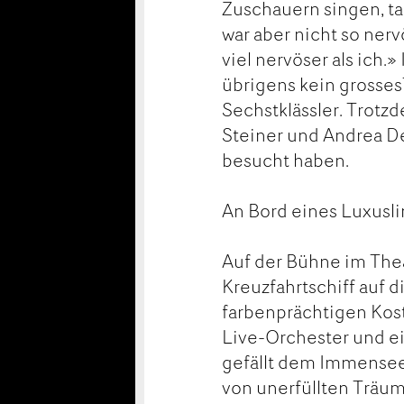
Zuschauern singen, t
war aber nicht so ner
viel nervöser als ich.
übrigens kein grosses
Sechstklässler. Trotz
Steiner und Andrea D
besucht haben.
An Bord eines Luxusli
Auf der Bühne im Thea
Kreuzfahrtschiff auf 
farbenprächtigen Kos
Live-Orchester und ei
gefällt dem Immensee
von unerfüllten Träu