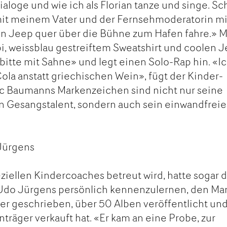
ialoge und wie ich als Florian tanze und singe. S
 mit meinem Vater und der Fernsehmoderatorin mi
 Jeep quer über die Bühne zum Hafen fahre.» M
i, weissblau gestreiftem Sweatshirt und coolen 
 bitte mit Sahne» und legt einen Solo-Rap hin. «I
Cola anstatt griechischen Wein», fügt der Kinder-
rc Baumanns Markenzeichen sind nicht nur seine
n Gesangstalent, sondern auch sein einwandfreie
Jürgens
ziellen Kindercoaches betreut wird, hatte sogar 
Udo Jürgens persönlich kennenzulernen, den Ma
er geschrieben, über 50 Alben veröffentlicht un
träger verkauft hat. «Er kam an eine Probe, zur