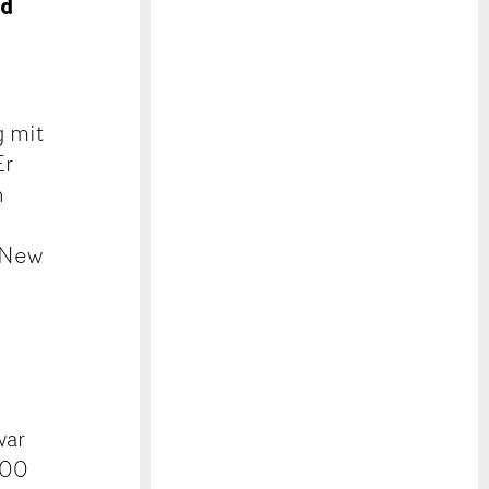
nd
g mit
Er
n
n New
war
000