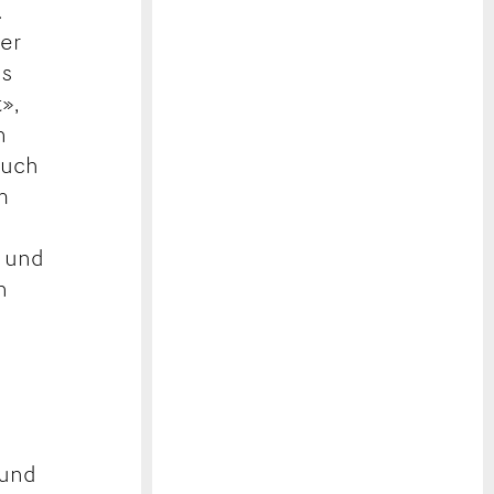
.
der
ns
»,
n
auch
m
g und
n
 und