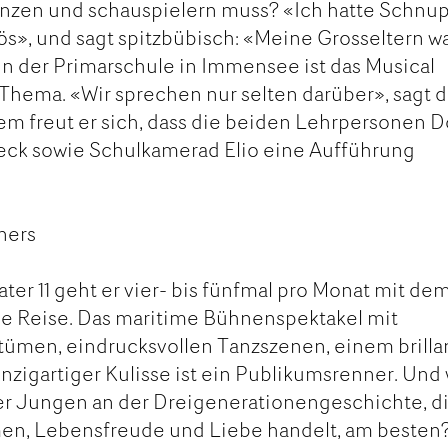
anzen und schauspielern muss? «Ich hatte Schnup
vös», und sagt spitzbübisch: «Meine Grosseltern w
» In der Primarschule in Immensee ist das Musical
Thema. «Wir sprechen nur selten darüber», sagt d
dem freut er sich, dass die beiden Lehrpersonen D
eck sowie Schulkamerad Elio eine Aufführung
ners
ter 11 geht er vier- bis fünfmal pro Monat mit de
die Reise. Das maritime Bühnenspektakel mit
tümen, eindrucksvollen Tanzszenen, einem brilla
nzigartiger Kulisse ist ein Publikumsrenner. Und
r Jungen an der Dreigenerationengeschichte, d
men, Lebensfreude und Liebe handelt, am besten