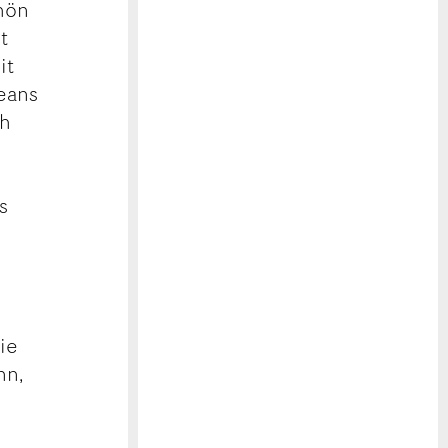
chön
t
it
Jeans
ch
s
die
nn,
d