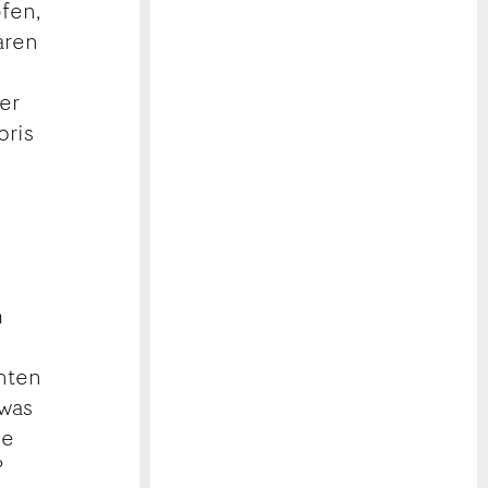
fen,
aren
er
oris
m
nten
 was
ie
?