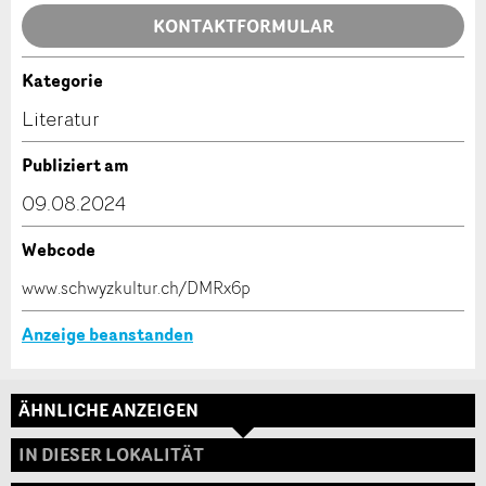
KONTAKTFORMULAR
Kategorie
Kontakt
Literatur
Verfassen Sie eine Nachricht für die Kontaktpersonen
Publiziert am
dieser Anzeige.
* Eingabe erforderlich
09.08.2024
ANZEIGE WEITEREMPFEHLEN
Webcode
Nachricht
Schliessen
www.schwyzkultur.ch/DMRx6p
Anzeige beanstanden
ÄHNLICHE ANZEIGEN
* Eingabe erforderlich
Adresse
IN DIESER LOKALITÄT
Zur Qualitätssicherung wird eine Kopie der E-Mail