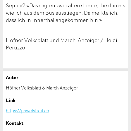
Sepp!»? «Das sagten zwei ältere Leute, die damals
wie ich aus dem Bus ausstiegen. Da merkte ich,
dass ich in Innerthal angekommen bin.»
Höfner Volksblatt und March-Anzeiger / Heidi
Peruzzo
Autor
Anzeige beanstanden
Anzeige weiterempfehlen
Höfner Volksblatt & March Anzeiger
Ihr Feedback wird sehr geschätzt!
Empfehlen Sie diese Anzeige an Freunde weiter.
Link
https://pawelstreit.ch
Allgemeines Feedback
Anzeige nicht mehr gültig
Kontakt
Anzeige unvollständig