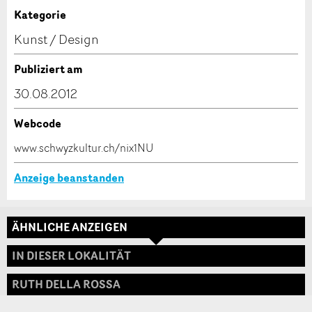
Anzeige unvollständig
Kategorie
Kontakt
Kunst / Design
Verfassen Sie eine Nachricht für die Kontaktpersonen
Publiziert am
dieser Anzeige.
30.08.2012
Webcode
* Eingabe erforderlich
www.schwyzkultur.ch/nix1NU
ANZEIGE WEITEREMPFEHLEN
Anzeige beanstanden
Nachricht
Schliessen
ÄHNLICHE ANZEIGEN
Adresse
IN DIESER LOKALITÄT
RUTH DELLA ROSSA
* Eingabe erforderlich