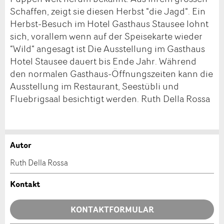
Schaffen, zeigt sie diesen Herbst “die Jagd“. Ein
Herbst-Besuch im Hotel Gasthaus Stausee lohnt
sich, vorallem wenn auf der Speisekarte wieder
“Wild“ angesagt ist Die Ausstellung im Gasthaus
Hotel Stausee dauert bis Ende Jahr. Während
den normalen Gasthaus-Öffnungszeiten kann die
Ausstellung im Restaurant, Seestübli und
Fluebrigsaal besichtigt werden. Ruth Della Rossa
Autor
Anzeige beanstanden
Anzeige weiterempfehlen
Ruth Della Rossa
Ihr Feedback wird sehr geschätzt!
Empfehlen Sie diese Anzeige an Freunde weiter.
Kontakt
Allgemeines Feedback
KONTAKTFORMULAR
Anzeige nicht mehr gültig