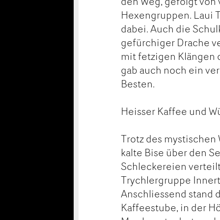
den Weg, gefolgt von
Hexengruppen. Laui Tü
dabei. Auch die Schulk
gefürchiger Drache v
mit fetzigen Klängen
gab auch noch ein ver
Besten.
Heisser Kaffee und W
Trotz des mystischen 
kalte Bise über den S
Schleckereien verteil
Trychlergruppe Innert
Anschliessend stand di
Kaffeestube, in der Hö