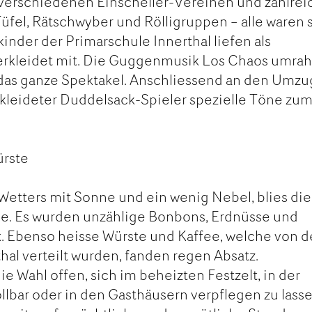
 verschiedenen Einscheller-Vereinen und zahlre
fel, Rätschwyber und Rölligruppen – alle waren 
inder der Primarschule Innerthal liefen als
erkleidet mit. Die Guggenmusik Los Chaos umra
 das ganze Spektakel. Anschliessend an den Umzu
kleideter Duddelsack-Spieler spezielle Töne zu
ürste
Wetters mit Sonne und ein wenig Nebel, blies die
ee. Es wurden unzählige Bonbons, Erdnüsse und
t. Ebenso heisse Würste und Kaffee, welche von d
hal verteilt wurden, fanden regen Absatz.
e Wahl offen, sich im beheizten Festzelt, in der
llbar oder in den Gasthäusern verpflegen zu lasse