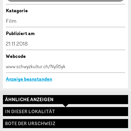
Anzeige nicht mehr gültig
Anzeige unvollständig
Kategorie
Kontakt
Film
Verfassen Sie eine Nachricht für die Kontaktpersonen
Publiziert am
dieser Anzeige.
21.11.2018
Webcode
* Eingabe erforderlich
www.schwyzkultur.ch/Ny95yk
ANZEIGE WEITEREMPFEHLEN
Anzeige beanstanden
Nachricht
Schliessen
ÄHNLICHE ANZEIGEN
Adresse
IN DIESER LOKALITÄT
BOTE DER URSCHWEIZ
* Eingabe erforderlich