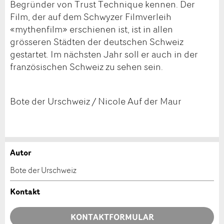
Begründer von Trust Technique kennen. Der
Film, der auf dem Schwyzer Filmverleih
«mythenfilm» erschienen ist, ist in allen
grösseren Städten der deutschen Schweiz
gestartet. Im nächsten Jahr soll er auch in der
französischen Schweiz zu sehen sein.
Bote der Urschweiz / Nicole Auf der Maur
Autor
Anzeige beanstanden
Anzeige weiterempfehlen
Bote der Urschweiz
Ihr Feedback wird sehr geschätzt!
Empfehlen Sie diese Anzeige an Freunde weiter.
Kontakt
Allgemeines Feedback
KONTAKTFORMULAR