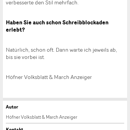
verbesserte den Stil mehrfach.
Haben Sie auch schon Schreibblockaden
erlebt?
Natürlich, schon oft. Dann warte ich jeweils ab,
bis sie vorbei ist.
Höfner Volksblatt & March Anzeiger
Autor
Anzeige beanstanden
Anzeige weiterempfehlen
Höfner Volksblatt & March Anzeiger
Ihr Feedback wird sehr geschätzt!
Empfehlen Sie diese Anzeige an Freunde weiter.
Kontakt