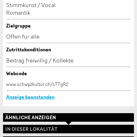
dieser Anzeige.
Stimmkunst / Vocal
Romantik
* Pflichtfeld
Information: Zur Qualitätssicherung wird eine Kopie der
Zielgruppe
E-Mail an guidle gesendet.
Offen für alle
This site is protected by reCAPTCHA and the Google
Privacy
Zutrittskonditionen
Policy
and
Terms of Service
apply.
Beitrag freiwillig / Kollekte
SCHLIESSEN
Adresse
Webcode
ANMELDEN
www.schwyzkultur.ch/sTTgR2
Anzeige beanstanden
ÄHNLICHE ANZEIGEN
IN DIESER LOKALITÄT