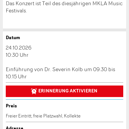
Das Konzert ist Teil des diesjährigen MKLA Music
Festivals.
Datum
Anzeige beanstanden
Anzeige weiterempfehlen
24.10.2026
Reservation
10:30 Uhr
Ihr Feedback wird sehr geschätzt!
Empfehlen Sie diese Anzeige an Freunde weiter.
Einführung von Dr. Severin Kolb um 09.30 bis
Veranstaltungsdatum *:
Allgemeines Feedback
10.15 Uhr
Anzahl der Teilnehmer *:
Anzeige nicht mehr gültig
Anzeige unvollständig
ERINNERUNG AKTIVIEREN
Vorname / Nachname *:
Preis
Freier Eintritt, freie Platzwahl, Kollekte
Firma / Organisation:
Adresse