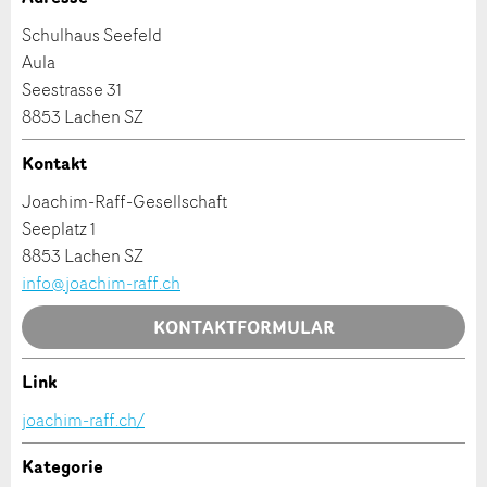
Schulhaus Seefeld
* Eingabe erforderlich
Adresszusatz:
Aula
ANZEIGE WEITEREMPFEHLEN
Seestrasse 31
8853 Lachen SZ
Nachricht
Schliessen
Strasse und Nr. *:
Kontakt
Joachim-Raff-Gesellschaft
PLZ / Ort *:
Seeplatz 1
8853 Lachen SZ
* Eingabe erforderlich
info@joachim-raff.ch
E-Mail *:
Zur Qualitätssicherung wird eine Kopie der E-Mail
KONTAKTFORMULAR
an guidle übermittelt.
Link
NACHRICHT SENDEN
Telefon *:
Kontakt
joachim-raff.ch/
Schliessen
Verfassen Sie eine Nachricht für die Kontaktpersonen
Kategorie
Nachricht: