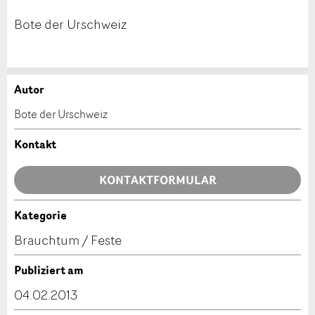
Bote der Urschweiz
Autor
Anzeige beanstanden
Anzeige weiterempfehlen
Bote der Urschweiz
Ihr Feedback wird sehr geschätzt!
Empfehlen Sie diese Anzeige an Freunde weiter.
Kontakt
Allgemeines Feedback
KONTAKTFORMULAR
Anzeige nicht mehr gültig
Anzeige unvollständig
Kategorie
Kontakt
Brauchtum / Feste
Verfassen Sie eine Nachricht für die Kontaktpersonen
Publiziert am
dieser Anzeige.
04.02.2013