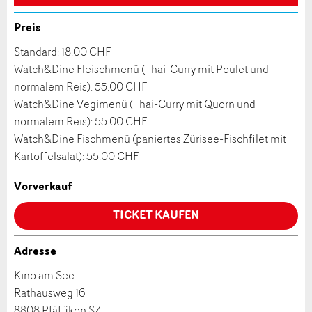
Allgemeines Feedback
Anzahl der Teilnehmer *:
Anzeige nicht mehr gültig
Preis
Anzeige unvollständig
Standard: 18.00 CHF
Watch&Dine Fleischmenü (Thai-Curry mit Poulet und
Vorname / Nachname *:
normalem Reis): 55.00 CHF
Watch&Dine Vegimenü (Thai-Curry mit Quorn und
normalem Reis): 55.00 CHF
Firma / Organisation:
Watch&Dine Fischmenü (paniertes Zürisee-Fischfilet mit
Kartoffelsalat): 55.00 CHF
* Eingabe erforderlich
Adresszusatz:
Vorverkauf
ANZEIGE WEITEREMPFEHLEN
TICKET KAUFEN
Nachricht
Schliessen
Strasse und Nr. *:
Adresse
Kino am See
PLZ / Ort *:
Rathausweg 16
8808 Pfäffikon SZ