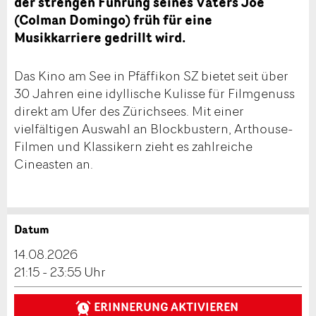
der strengen Führung seines Vaters Joe
(Colman Domingo) früh für eine
Musikkarriere gedrillt wird.
Das Kino am See in Pfäffikon SZ bietet seit über
30 Jahren eine idyllische Kulisse für Filmgenuss
direkt am Ufer des Zürichsees. Mit einer
vielfältigen Auswahl an Blockbustern, Arthouse-
Filmen und Klassikern zieht es zahlreiche
Cineasten an.
Datum
Anzeige beanstanden
Anzeige weiterempfehlen
14.08.2026
Reservation
21:15 - 23:55 Uhr
Ihr Feedback wird sehr geschätzt!
Empfehlen Sie diese Anzeige an Freunde weiter.
ERINNERUNG AKTIVIEREN
Veranstaltungsdatum *: