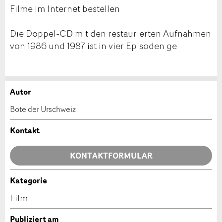
Filme im Internet bestellen
Die Doppel-CD mit den restaurierten Aufnahmen
von 1986 und 1987 ist in vier Episoden ge
Autor
Anzeige beanstanden
Anzeige weiterempfehlen
Bote der Urschweiz
Ihr Feedback wird sehr geschätzt!
Empfehlen Sie diese Anzeige an Freunde weiter.
Kontakt
Allgemeines Feedback
KONTAKTFORMULAR
Anzeige nicht mehr gültig
Anzeige unvollständig
Kategorie
Kontakt
Film
Verfassen Sie eine Nachricht für die Kontaktpersonen
Publiziert am