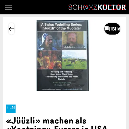
FILM
«Jüüzli» machen als
«Yootzing» Furore in USA