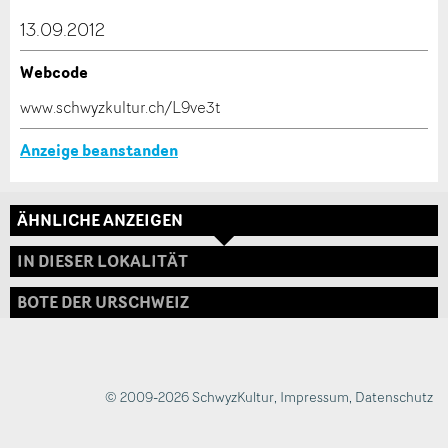
dieser Anzeige.
13.09.2012
Webcode
* Eingabe erforderlich
www.schwyzkultur.ch/L9ve3t
ANZEIGE WEITEREMPFEHLEN
Anzeige beanstanden
Nachricht
Schliessen
ÄHNLICHE ANZEIGEN
Adresse
IN DIESER LOKALITÄT
BOTE DER URSCHWEIZ
* Eingabe erforderlich
Zur Qualitätssicherung wird eine Kopie der E-Mail
an guidle übermittelt.
© 2009-2026 SchwyzKultur
,
Impressum
,
Datenschutz
NACHRICHT SENDEN