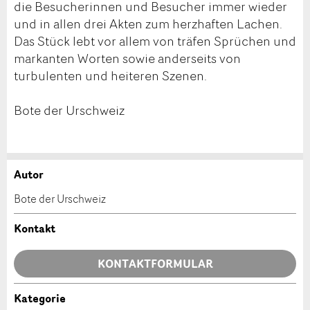
die Besucherinnen und Besucher immer wieder
und in allen drei Akten zum herzhaften Lachen.
Das Stück lebt vor allem von träfen Sprüchen und
markanten Worten sowie anderseits von
turbulenten und heiteren Szenen.
Bote der Urschweiz
Autor
Anzeige beanstanden
Anzeige weiterempfehlen
Bote der Urschweiz
Ihr Feedback wird sehr geschätzt!
Empfehlen Sie diese Anzeige an Freunde weiter.
Kontakt
Allgemeines Feedback
KONTAKTFORMULAR
Anzeige nicht mehr gültig
Anzeige unvollständig
Kategorie