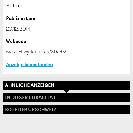
Kontakt
Bühne
Verfassen Sie eine Nachricht für die Kontaktpersonen
Publiziert am
dieser Anzeige.
29.12.2014
Webcode
* Eingabe erforderlich
www.schwyzkultur.ch/8Ded35
ANZEIGE WEITEREMPFEHLEN
Anzeige beanstanden
Nachricht
Schliessen
ÄHNLICHE ANZEIGEN
Adresse
IN DIESER LOKALITÄT
BOTE DER URSCHWEIZ
* Eingabe erforderlich
Zur Qualitätssicherung wird eine Kopie der E-Mail
an guidle übermittelt.